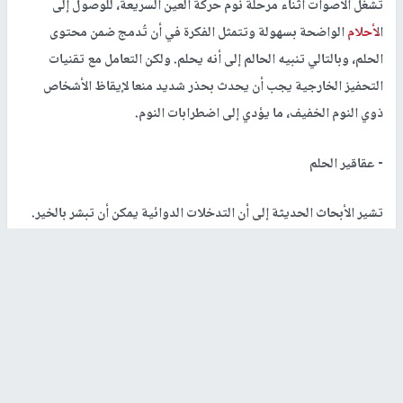
تشغل الأصوات أثناء مرحلة نوم حركة العين السريعة، للوصول إلى
ال
أحلام
الواضحة بسهولة وتتمثل الفكرة في أن تُدمج ضمن محتوى
الحلم، وبالتالي تنبيه الحالم إلى أنه يحلم. ولكن التعامل مع تقنيات
التحفيز الخارجية يجب أن يحدث بحذر شديد منعا لإيقاظ الأشخاص
ذوي النوم الخفيف، ما يؤدي إلى اضطرابات النوم.
- عقاقير الحلم
تشير الأبحاث الحديثة إلى أن التدخلات الدوائية يمكن أن تبشر بالخير.
وعلى سبيل المثال، ثبت أن الغالنتامين (وهو مثبط إنزيمي يستخدم
عادة لعلاج ألزهايمر) يزيد بشكل كبير من معدلات تحريض ال
أحلام
الواضحة، عند استخدامه مع التقنيات المطورة ويجب توخي الحذر أيضا
عند استخدام المكملات والأعشاب الأخرى، التي يُزعم أنها تزيد من
وضوح الحلم، فهي ليست مدعومة بأدلة علمية.
رابط قصير