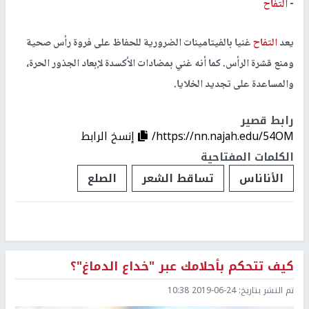
-
التفاح
يعد
التفاح
غنيا بالفيتامينات الضرورية للحفاظ على فروة رأس صحية
ومنع قشرة الرأس. كما أنه غني بمضادات الأكسدة لإبعاد الجذور الحرة،
والمساعدة على تجديد الخلايا.
رابط قصير
https://nn.najah.edu/54OM/
إنسخ الرابط
الكلمات المفتاحية
الأناناس
تساقط الشعر
الصلع
كيف تتحكم بأحلامك عبر "خداع الدماغ"؟
تم النشر بتاريخ:
2019-06-24 10:38