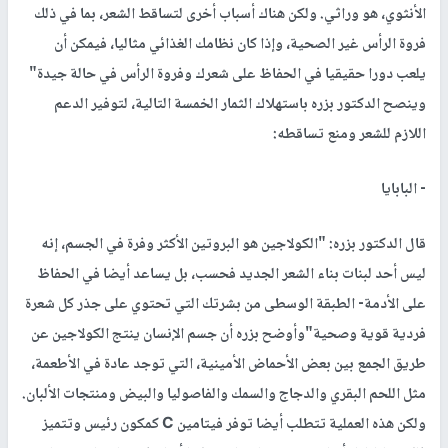
الأنثوي، هو وراثي. ولكن هناك أسباب أخرى لتساقط الشعر، بما في ذلك
فروة الرأس غير الصحية، وإذا كان نظامك الغذائي مثاليا، فيمكن أن
يلعب دورا حقيقيا في الحفاظ على شعرك وفروة الرأس في حالة جيدة"
وينصح الدكتور بزره باستهلاك الثمار الخمسة التالية، لتوفير الدعم
اللازم للشعر ومنع تساقطه:
- البابايا
قال الدكتور بزره: "الكولاجين هو البروتين الأكثر وفرة في الجسم، إنه
ليس أحد لبنات بناء الشعر الجديد فحسب، بل يساعد أيضا في الحفاظ
على الأدمة- الطبقة الوسطى من بشرتك التي تحتوي على جذر كل شعرة
فردية قوية وصحية"وأوضح بزره أن جسم الإنسان ينتج الكولاجين عن
طريق الجمع بين بعض الأحماض الأمينية، التي توجد عادة في الأطعمة،
مثل اللحم البقري والدجاج والسمك والفاصوليا والبيض ومنتجات الألبان.
ولكن هذه العملية تتطلب أيضا توفر فيتامين С كمكون رئيس وتتميز