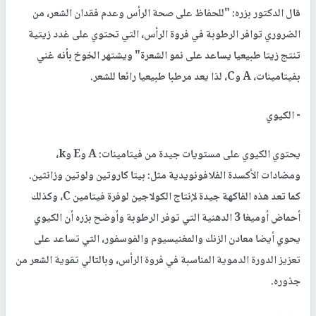
قال الدكتور بزره: "للحفاظ على صحة الرأس وعدم فقدان الشعر، من
الضروري توافر الرطوبة في فروة الرأس، التي تحتوي على غدد زيتية
تنتج زيتا طبيعيا يساعد على نمو الشعرة" ويشتهر الخوخ بأنه غني
بفيتامينات، A وC، لذا يعد مرطبا طبيعيا رائعا للشعر.
- الكيوي
يحتوي الكيوي على مستويات جيدة من فيتامينات: A وE وk،
ومضادات الأكسدة الفلافونويدية مثل: بيتا كاروتين ولوتين وزانثين.
كما تعد هذه الفاكهة جيدة لإنتاج الكولاجين لوفرة فيتامين C، وكذلك
أحماض أوميغا 3 الدهنية التي توفر الرطوبة وأوضح بزره أن الكيوي
يحوي أيضا معادن الزنك والمغنيسيوم والفوسفور، التي تساعد على
تعزيز الدورة الدموية المناسبة في فروة الرأس، وبالتالي تقوية الشعر من
جذوره.