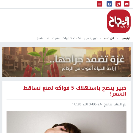
البث المباشر
إذاعة النجاح
الرئيسية
هل تعلم
خبير ينصح باستهلاك 5 فواكه لمنع تساقط الشعر!
خبير ينصح باستهلاك 5 فواكه لمنع تساقط
الشعر!
تم النشر بتاريخ:
2019-06-24 10:38