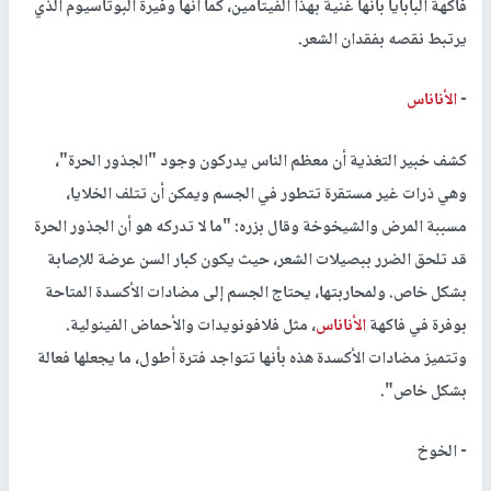
فاكهة البابايا بأنها غنية بهذا الفيتامين، كما أنها وفيرة البوتاسيوم الذي
يرتبط نقصه بفقدان الشعر.
-
الأناناس
كشف خبير التغذية أن معظم الناس يدركون وجود "الجذور الحرة"،
وهي ذرات غير مستقرة تتطور في الجسم ويمكن أن تتلف الخلايا،
مسببة المرض والشيخوخة وقال بزره: "ما لا تدركه هو أن الجذور الحرة
قد تلحق الضرر ببصيلات الشعر، حيث يكون كبار السن عرضة للإصابة
بشكل خاص. ولمحاربتها، يحتاج الجسم إلى مضادات الأكسدة المتاحة
بوفرة في فاكهة
الأناناس
، مثل فلافونويدات والأحماض الفينولية.
وتتميز مضادات الأكسدة هذه بأنها تتواجد فترة أطول، ما يجعلها فعالة
بشكل خاص".
- الخوخ