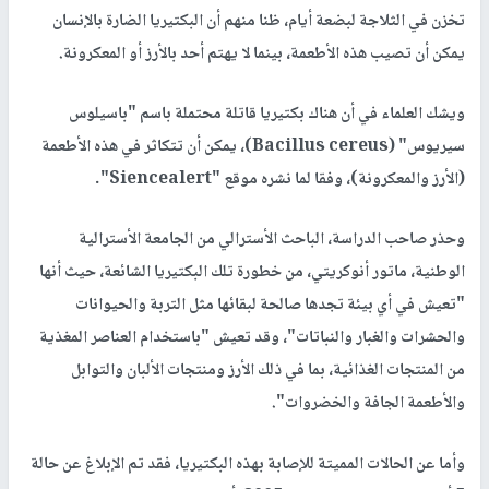
تخزن في الثلاجة لبضعة أيام، ظنا منهم أن البكتيريا الضارة بالإنسان
يمكن أن تصيب هذه الأطعمة، بينما لا يهتم أحد بالأرز أو المعكرونة.
ويشك العلماء في أن هناك بكتيريا قاتلة محتملة باسم "باسيلوس
سيريوس" (Bacillus cereus)، يمكن أن تتكاثر في هذه الأطعمة
(الأرز والمعكرونة)، وفقا لما نشره موقع "Siencealert".
وحذر صاحب الدراسة، الباحث الأسترالي من الجامعة الأسترالية
الوطنية، ماتور أنوكريتي، من خطورة تلك البكتيريا الشائعة، حيث أنها
"تعيش في أي بيئة تجدها صالحة لبقائها مثل التربة والحيوانات
والحشرات والغبار والنباتات"، وقد تعيش "باستخدام العناصر المغذية
من المنتجات الغذائية، بما في ذلك الأرز ومنتجات الألبان والتوابل
والأطعمة الجافة والخضروات".
وأما عن الحالات المميتة للإصابة بهذه البكتيريا، فقد تم الإبلاغ عن حالة