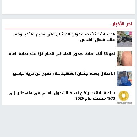
اخر الأخبار
16 إصابة منذ بدء عدوان الاحتلال على مخيم قلنديا وكفر
عقب شمال القدس
نحو 58 ألف إصابة بجدري الماء في قطاع غزة منذ بداية العام
الاحتلال يسلم جثمان الشهيد علاء صبيح من قرية تياسير
سلطة النقد: ارتفاع نسبة الشمول المالي في فلسطين إلى
73% منتصف عام 2026
الشرطة الفلسطينية: القبض على كافة المشتبه بارتكابهم
جريمة القتل في رام الله
أوامر إسرائيلية جديدة لاقتلاع الزيتون ومصادرة أراضٍ في