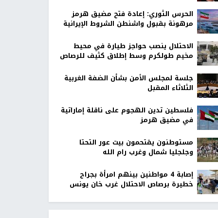
الحرس الثوري: إعادة فتح مضيق هرمز
مرهونة بقبول واشنطن الشروط الإيرانية
الاحتلال ينصب حواجز طيارة في محيط
مخيم طولكرم وسط إطلاق كثيف للرصاص
جلسة لمجلس الأمن بشأن الضفة الغربية
الثلاثاء المقبل
فلسطين تدين الهجوم على ناقلة إماراتية
في مضيق هرمز
مستوطنون يقتحمون بيت عور التحتا
وجلجليا شمال وغرب رام الله
إصابة 4 مواطنين بينهم امرأة بجراح
خطيرة برصاص الاحتلال غرب خان يونس