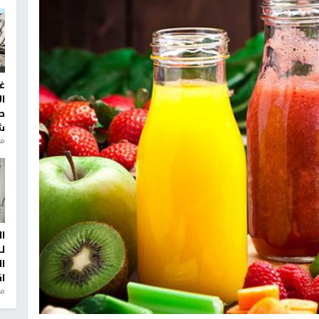
غ
ا
ط
ش
منذ 2
ا
ل
ا
ا
من