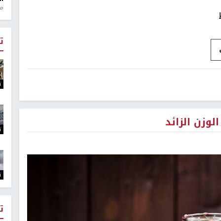
منذ 1
ت
ت
لوزن الزائد
ت
ت
ت