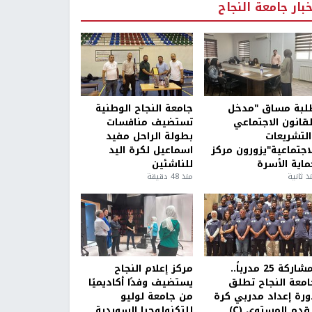
خبار جامعة النجاح
لبة مساق "مدخل
جامعة النجاح الوطنية
لقانون الاجتماعي
تستضيف منافسات
التشريعات
بطولة الراحل مفيد
لاجتماعية"يزورون مركز
اسماعيل لكرة اليد
ماية الأسرة
للناشئين
ذ ثانية
منذ 48 دقيقة
بمشاركة 25 مدرباً..
مركز إعلام النجاح
امعة النجاح تطلق
يستضيف وفدًا أكاديميًا
ورة إعداد مدربي كرة
من جامعة لوليو
قدم المستوى (C)
للتكنولوجيا السويدية