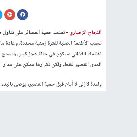
النجاح الإخباري -
تعتمد حمية العصائر على تناول 
تجنب الأطعمة الصلبة لفترة زمنية محددة. وعادة ما ي
نظامك الغذائي سيكون في حالة عجز كبير، ويسمح لك
المدى القصير فقط، ولكن تكرارها ممكن على مدار ال
ولمدة 3 إلى 5 أيام قبل حمية العصير، يو
الألبان والكحول لتقليل مخاطر أعراض الانسحاب.
ويمكن أن يساعد استبعاد هذه المجموعات الغذائية
بزيادة تناول السوائل قبل بدء الحمية.