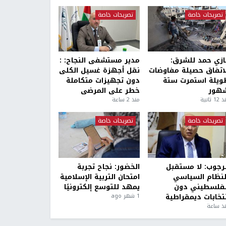
تصريحات خاصة
تصريحات خاصة
ازي حمد للشرق:
مدير مستشفى النجاح: :
لاتفاق حصيلة مفاوضات
نقل أجهزة غسيل الكلى
ويلة استمرت ستة
دون تجهيزات متكاملة
هور
خطر على المرضى
1 ثانية
منذ 2 ساعة
تصريحات خاصة
تصريحات خاصة
لرجوب: لا مستقبل
الخضور: نجاح تجربة
لنظام السياسي
امتحان التربية الإسلامية
لفلسطيني دون
يمهد للتوسع إلكترونيًا
نتخابات ديمقراطية
1 شهر ago
ذ ساعة