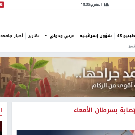
المغرب
18:35
البث
نيو 48
شؤون إسرائيلية
عربي ودولي
تقارير
أخبار جامعة 
أمعاء
إصابة بسرطان الأمعاء
ا