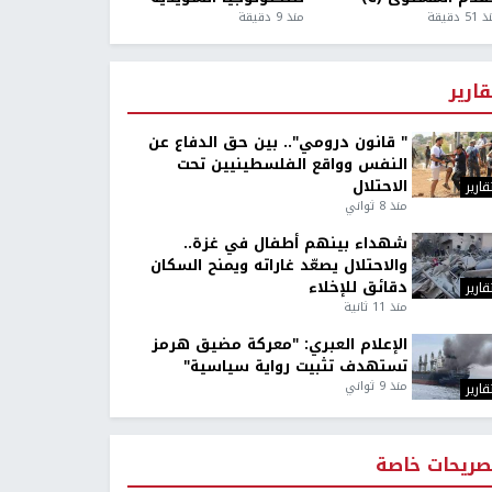
5 دقيقة
منذ 9 دقيقة
قارير
" قانون درومي".. بين حق الدفاع عن
النفس وواقع الفلسطينيين تحت
الاحتلال
قارير
منذ 8 ثواني
شهداء بينهم أطفال في غزة..
والاحتلال يصعّد غاراته ويمنح السكان
دقائق للإخلاء
قارير
منذ 11 ثانية
الإعلام العبري: "معركة مضيق هرمز
تستهدف تثبيت رواية سياسية"
منذ 9 ثواني
قارير
صريحات خاصة