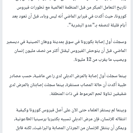
تاريخ التعامل المبكر من قبل المنظمة العالمية مع تطورات فيروس
كورونا، حيث أكدت في فبراير الماضي أنه ليس وباء، قبل أن تعود بعد
أيام قليلة لتصفه بـ"عدو البشرية".
وسجلت أول إصابة بكورونا في سوق بمدينة ووهان الصينية في ديسمبر
الماضي، قبل أن يتوحش الفيروس ليقتل أكثر من نصف مليون إنسان
ويصيب ما يقرب من 12 مليونا.
بينما سجلت أول إصابة بالمرض الدبلي لدى راعي ماشية، حسب مصادر
طبية أكدت أن حالة المصاب مستقرة، بينما سجلت إصابتان بالمرض لدى
شقيقين تناولا لحم المرموط في ذات المنطقة.
وبينما لم يستقر العلماء حتى الآن على أصل فيروس كورونا وكيفية
انتقاله للإنسان، فإن مرض الدبلي تسببه بكتيريا يرسينيا الطاعونية،
ويمكن أن ينتقل للإنسان من الجرذان المصابة والبراغيث، لكنه قابل