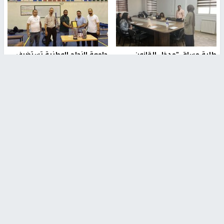
طلبة مساق "مدخل للقانون
جامعة النجاح الوطنية تستضيف
الاجتماعي والتشريعات
منافسات بطولة الراحل مفيد
الاجتماعية"يزورون مركز حماية
اسماعيل لكرة اليد للناشئين
الأسرة
منذ 48 دقيقة
منذ ثانية
بمشاركة 25 مدرباً.. جامعة النجاح
مركز إعلام النجاح يستضيف وفدًا
تطلق دورة إعداد مدربي كرة
أكاديميًا من جامعة لوليو
القدم المستوى (C)
للتكنولوجيا السويدية
منذ 51 دقيقة
منذ 9 دقيقة
تقارير