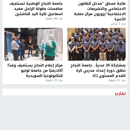
طلبة مساق "مدخل للقانون
جامعة النجاح الوطنية تستضيف
الاجتماعي والتشريعات
منافسات بطولة الراحل مفيد
الاجتماعية"يزورون مركز حماية
اسماعيل لكرة اليد للناشئين
الأسرة
منذ 48 دقيقة
منذ 5 ثواني
بمشاركة 25 مدرباً.. جامعة النجاح
مركز إعلام النجاح يستضيف وفدًا
تطلق دورة إعداد مدربي كرة
أكاديميًا من جامعة لوليو
القدم المستوى (C)
للتكنولوجيا السويدية
منذ 51 دقيقة
منذ 10 دقيقة
تقارير
" قانون درومي".. بين حق الدفاع عن النفس وواقع
الفلسطينيين تحت الاحتلال
6 أيام، 17 ساعة ago
تقارير
شهداء بينهم أطفال في غزة.. والاحتلال يصعّد