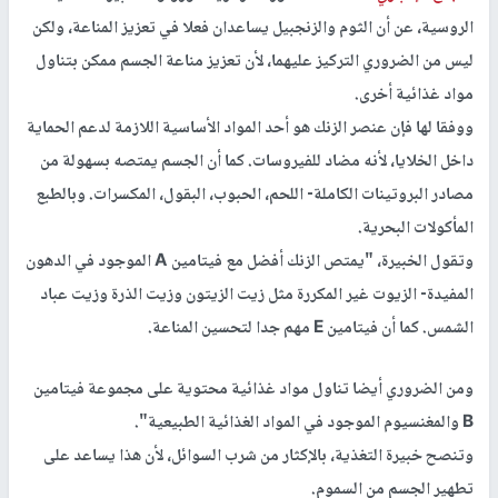
الروسية، عن أن الثوم والزنجبيل يساعدان فعلا في تعزيز المناعة، ولكن
ليس من الضروري التركيز عليهما، لأن تعزيز مناعة الجسم ممكن بتناول
مواد غذائية أخرى.
ووفقا لها فإن عنصر الزنك هو أحد المواد الأساسية اللازمة لدعم الحماية
داخل الخلايا، لأنه مضاد للفيروسات. كما أن الجسم يمتصه بسهولة من
مصادر البروتينات الكاملة- اللحم، الحبوب، البقول، المكسرات. وبالطبع
المأكولات البحرية.
وتقول الخبيرة، "يمتص الزنك أفضل مع فيتامين А الموجود في الدهون
المفيدة- الزيوت غير المكررة مثل زيت الزيتون وزيت الذرة وزيت عباد
الشمس. كما أن فيتامين Е مهم جدا لتحسين المناعة.
ومن الضروري أيضا تناول مواد غذائية محتوية على مجموعة فيتامين
В والمغنسيوم الموجود في المواد الغذائية الطبيعية".
وتنصح خبيرة التغذية، بالإكثار من شرب السوائل، لأن هذا يساعد على
تطهير الجسم من السموم.