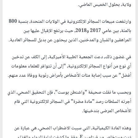
ولاية، بحلول الخميس الماضي.
وارتفعت مبيعات السجائر الإلكترونية في الولايات المتحدة، بنسبة 800
بالمئة، بين عامي 2017 و2018، حيث يرتفع الإقبال عليها بين
المراهقين والشبان والمدخنين، الذين يبحثون عن بديل للسجائر العادية.
في غضون ذلك، دعت الجمعية الطبية الأميركية، إلى الكف عن تدخين
أي نوع من أنواع السجائر الإلكترونية، "إلى أن تتوافر للعلماء معلومات
أفضل" عن سبب إصابة مئات الأشخاص بأمراض رئوية ووفاة عدد منهم.
وبحسب ما نقلت صحيفة "واشنطن بوست"، فإن التحقيق الصحي، الذي
أجرته السلطات رصد "مادة مضرة" في السجائر الإلكترونية التي قام
الأشخاص المرضى بتدخينها.
وهذه المادة الكيميائية، التي سببت الاضطراب الصحي، هي عبارة عن
زيت مستخلص من فيتامين E، وفق ما كشفت إدارة الدواء والغذاء.