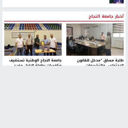
أخبار جامعة النجاح
طلبة مساق "مدخل للقانون
جامعة النجاح الوطنية تستضيف
الاجتماعي والتشريعات
منافسات بطولة الراحل مفيد
الاجتماعية"يزورون مركز حماية
اسماعيل لكرة اليد للناشئين
الأسرة
منذ 48 دقيقة
منذ ثانية
بمشاركة 25 مدرباً.. جامعة النجاح
مركز إعلام النجاح يستضيف وفدًا
تطلق دورة إعداد مدربي كرة
أكاديميًا من جامعة لوليو