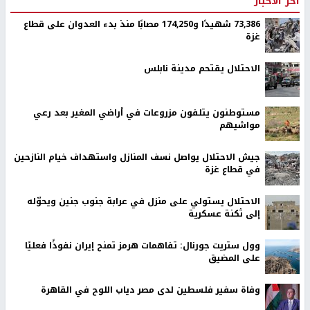
اخر الأخبار
73,386 شهيدًا و174,250 مصابًا منذ بدء العدوان على قطاع
غزة
الاحتلال يقتحم مدينة نابلس
مستوطنون يتلفون مزروعات في أراضي المغير بعد رعي
مواشيهم
جيش الاحتلال يواصل نسف المنازل واستهداف خيام النازحين
في قطاع غزة
الاحتلال يستولي على منزل في عرابة جنوب جنين ويحوّله
إلى ثكنة عسكرية
وول ستريت جورنال: تفاهمات هرمز تمنح إيران نفوذًا فعليًا
على المضيق
وفاة سفير فلسطين لدى مصر دياب اللوح في القاهرة