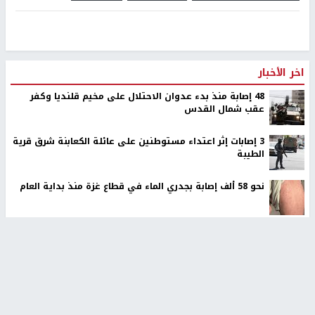
اخر الأخبار
48 إصابة منذ بدء عدوان الاحتلال على مخيم قلنديا وكفر
عقب شمال القدس
‏3 إصابات إثر اعتداء مستوطنين على عائلة الكعابنة شرق قرية
الطيبة
نحو 58 ألف إصابة بجدري الماء في قطاع غزة منذ بداية العام
أوامر إسرائيلية جديدة لاقتلاع الزيتون ومصادرة أراضٍ في
جبع شمال القدس
ترامب: أعتقد أن الحرب مع إيران ستنتهي قريبًا جدًا