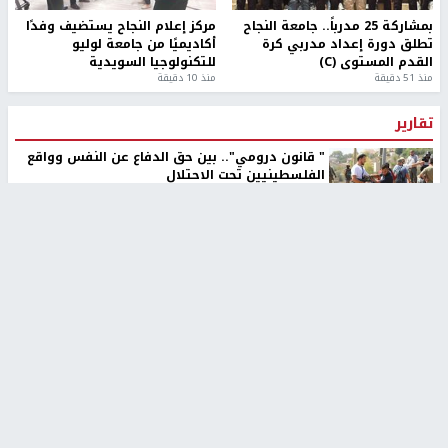
بمشاركة 25 مدرباً.. جامعة النجاح
مركز إعلام النجاح يستضيف وفدًا
تطلق دورة إعداد مدربي كرة
أكاديميًا من جامعة لوليو
القدم المستوى (C)
للتكنولوجيا السويدية
منذ 51 دقيقة
منذ 10 دقيقة
تقارير
" قانون درومي".. بين حق الدفاع عن النفس وواقع
الفلسطينيين تحت الاحتلال
6 أيام، 17 ساعة ago
تقارير
شهداء بينهم أطفال في غزة.. والاحتلال يصعّد
غاراته ويمنح السكان دقائق للإخلاء
2 أسبوعين ago
تقارير
الإعلام العبري: "معركة مضيق هرمز تستهدف تثبيت
رواية سياسية"
2 أسبوعين، 4 أيام ago
تقارير
تصريحات خاصة