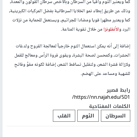
كما ويعتبر الثوم واقياً من السرطان وبالأخص سرطان القولون والمعدة،
وذلك عن طريق إبطاء نمو الخلايا السرطانية بفضل المركبات الكبريتية،
كما ويعتبر مطهرا قويا ومضادا للجراثيم، ويستعمل للحماية من نزلات
البرد و
الأنفلونزا
من خلال تقوية المناعة.
إضافة إلى أنه يمكن استعمال الثوم خارجياً لمعالجة القروح ولدغات
الحشرات، وكمحسن لصحة البشرة، ويقوى فروة الرأس ومعالج للقمل
ولإزالة قشرة الشعر، ولتقليل تساقط الشعر، إضافة لكونه مقوٍّ وفاتح
للشهية ومساعد على الهضم.
رابط قصير
https://nn.najah.edu/5D1/
الكلمات المفتاحية
السرطان
الثوم
القلب