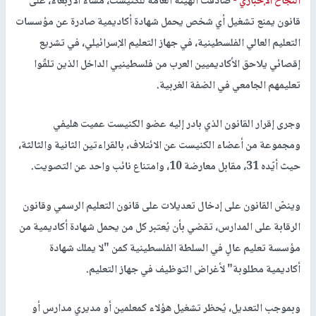
النجاح الإخباري -
صادقت الهيئة العامة للكنيست، مساء الأربعاء، على
قانون يمنع تشغيل أي شخص يحمل شهادة أكاديمية صادرة عن مؤسسات
التعليم العالي الفلسطينية، في جهاز التعليم الإسرائيلي، في تشريع
إقصائي يلاحق الأكاديميين العرب من فلسطينيي الداخل الذين تلقّوا
تعليمهم الجامعي في الضفة الغربية.
وجرى إقرار القانون الذي بادر إليه عضو الكنيست عميت هليفي
ومجموعة من أعضاء الكنيست عن الائتلاف، بالقراءتين الثانية والثالثة،
حيث أيّده 31، مقابل معارضة 10، وامتناع نائب واحد عن التصويت.
وينصّ القانون على إدخال تعديلات على قانون التعليم الرسمي وقانون
الرقابة على المدارس، تقضي بأن يُعتبر كل من يحمل شهادة أكاديمية من
مؤسسة تعليم عالٍ في السلطة الفلسطينية كمن "لا يملك شهادة
أكاديمية مطلوبة" لأغراض التوظيف في جهاز التعليم.
وبموجب التعديل، يُحظر تشغيل هؤلاء كمعلمين أو مديري مدارس أو