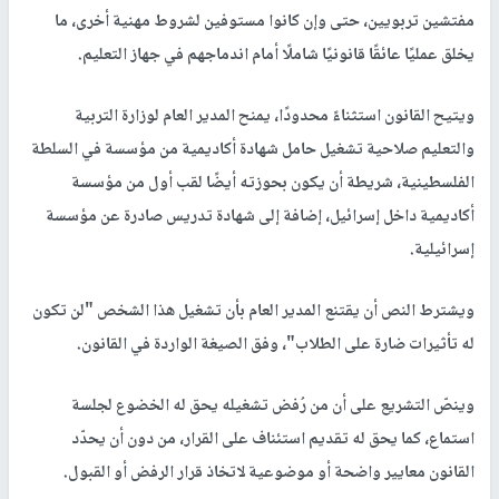
مفتشين تربويين، حتى وإن كانوا مستوفين لشروط مهنية أخرى، ما
يخلق عمليًا عائقًا قانونيًا شاملًا أمام اندماجهم في جهاز التعليم.
ويتيح القانون استثناءً محدودًا، يمنح المدير العام لوزارة التربية
والتعليم صلاحية تشغيل حامل شهادة أكاديمية من مؤسسة في السلطة
الفلسطينية، شريطة أن يكون بحوزته أيضًا لقب أول من مؤسسة
أكاديمية داخل إسرائيل، إضافة إلى شهادة تدريس صادرة عن مؤسسة
إسرائيلية.
ويشترط النص أن يقتنع المدير العام بأن تشغيل هذا الشخص "لن تكون
له تأثيرات ضارة على الطلاب"، وفق الصيغة الواردة في القانون.
وينصّ التشريع على أن من رُفض تشغيله يحق له الخضوع لجلسة
استماع، كما يحق له تقديم استئناف على القرار، من دون أن يحدّد
القانون معايير واضحة أو موضوعية لاتخاذ قرار الرفض أو القبول.