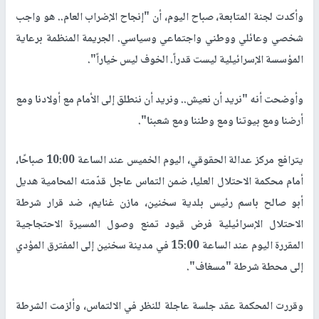
وأكدت لجنة المتابعة، صباح اليوم، أن "إنجاح الإضراب العام.. هو واجب
شخصي وعائلي ووطني واجتماعي وسياسي. الجريمة المنظمة برعاية
المؤسسة الإسرائيلية ليست قدراً. الخوف ليس خياراً".
وأوضحت أنه "نريد أن نعيش.. ونريد أن ننطلق إلى الأمام مع أولادنا ومع
أرضنا ومع بيوتنا ومع وطننا ومع شعبنا".
يترافع مركز عدالة الحقوقي، اليوم الخميس عند الساعة 10:00 صباحًا،
أمام محكمة الاحتلال العليا، ضمن التماس عاجل قدّمته المحامية هديل
أبو صالح باسم رئيس بلدية سخنين، مازن غنايم، ضد قرار شرطة
الاحتلال الإسرائيلية فرض قيود تمنع وصول المسيرة الاحتجاجية
المقررة اليوم عند الساعة 15:00 في مدينة سخنين إلى المفترق المؤدي
إلى محطة شرطة "مسغاف".
وقررت المحكمة عقد جلسة عاجلة للنظر في الالتماس، وألزمت الشرطة