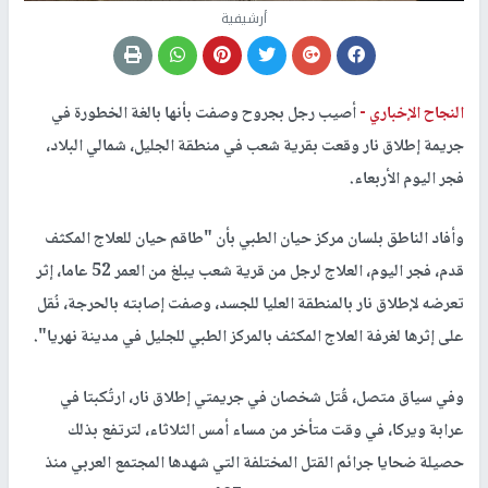
أرشيفية
النجاح الإخباري -
أصيب رجل بجروح وصفت بأنها بالغة الخطورة في
جريمة إطلاق نار وقعت بقرية شعب في منطقة الجليل، شمالي البلاد،
فجر اليوم الأربعاء.
وأفاد الناطق بلسان مركز حيان الطبي بأن "طاقم حيان للعلاج المكثف
قدم، فجر اليوم، العلاج لرجل من قرية شعب يبلغ من العمر 52 عاما، إثر
تعرضه لإطلاق نار بالمنطقة العليا للجسد، وصفت إصابته بالحرجة، نُقل
على إثرها لغرفة العلاج المكثف بالمركز الطبي للجليل في مدينة نهريا".
وفي سياق متصل، قُتل شخصان في جريمتي إطلاق نار، ارتُكبتا في
عرابة ويركا، في وقت متأخر من مساء أمس الثلاثاء، لترتفع بذلك
حصيلة ضحايا جرائم القتل المختلفة التي شهدها المجتمع العربي منذ