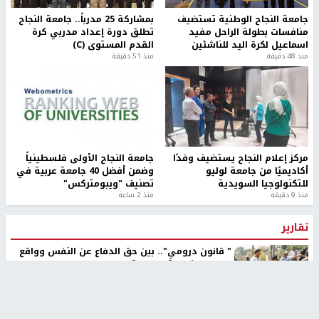
جامعة النجاح الوطنية تستضيف
بمشاركة 25 مدرباً.. جامعة النجاح
منافسات بطولة الراحل مفيد
تطلق دورة إعداد مدربي كرة
اسماعيل لكرة اليد للناشئين
القدم المستوى (C)
منذ 48 دقيقة
منذ 51 دقيقة
مركز إعلام النجاح يستضيف وفدًا
جامعة النجاح الأولى فلسطينياً
أكاديميًا من جامعة لوليو
وضمن أفضل 40 جامعة عربية في
للتكنولوجيا السويدية
تصنيف "ويبومتركس"
منذ 9 دقيقة
منذ 2 ساعة
تقارير
" قانون درومي".. بين حق الدفاع عن النفس وواقع
الفلسطينيين تحت الاحتلال
منذ 8 ثواني
تقارير
شهداء بينهم أطفال في غزة.. والاحتلال يصعّد