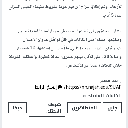
الأربعاء، وتم إطلاق سراح إبراهيم عودة بشروط مقيّدة؛ الحبس المنزلي
لمدة 5 أيام.
وشارك محتجّون في تظاهرة غضب في حيفا، إسنادا لمدينة جنين
ومخيّمها، مساء أمس الثلاثاء، في ظلّ تواصُل عدوان الاحتلال
الإسرائيليّ عليهما، ليومه الثاني، ما أسفر عن استشهاد 12 شخصا،
وإصابة 120 على الأقلّ، بينهم عشرون بحالة خطيرة. واعتقلت الشرطة
خلال التظاهرة عددا من الأشخاص.
رابط قصير
https://nn.najah.edu/9UAP/
إنسخ الرابط
الكلمات المفتاحية
شرطة
جنين
المتظاهرين
حيفا
الاحتلال