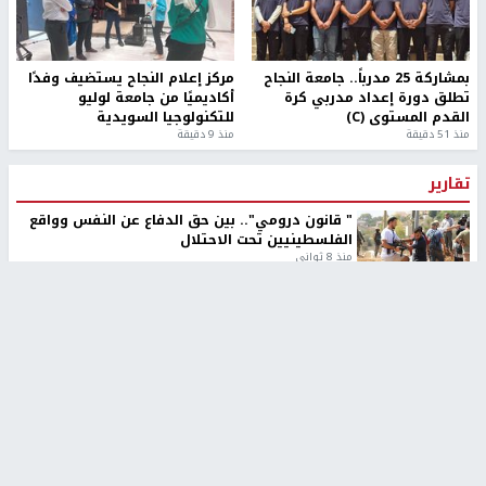
بمشاركة 25 مدرباً.. جامعة النجاح
مركز إعلام النجاح يستضيف وفدًا
تطلق دورة إعداد مدربي كرة
أكاديميًا من جامعة لوليو
القدم المستوى (C)
للتكنولوجيا السويدية
منذ 51 دقيقة
منذ 9 دقيقة
تقارير
" قانون درومي".. بين حق الدفاع عن النفس وواقع
الفلسطينيين تحت الاحتلال
منذ 8 ثواني
تقارير
شهداء بينهم أطفال في غزة.. والاحتلال يصعّد
غاراته ويمنح السكان دقائق للإخلاء
منذ 11 ثانية
تقارير
الإعلام العبري: "معركة مضيق هرمز تستهدف تثبيت
رواية سياسية"
منذ 9 ثواني
تقارير