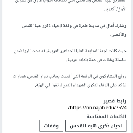
العشرين لهبة القدس والأقصى التي تُصادف اليوم؛ الأول من تشرين
الأول/ أكتوبر.
وشارك أهالٍ في مدينة طمرة في وقفة لإحياء ذكرى هبة القدس
والأقصى.
حيث كانت لجنة المتابعة العليا للجماهير العربية، قد دعت إليها ضمن
سلسلة وقفات في عدّة بلدات عربية.
ورفع المشاركون في الوقفة التي أقيمت بجانب دوار القدس، شعارات
تؤكد على الوفاء لذكرى الشهداء الذين ارتقوا في الهبّة,
رابط قصير
https://nn.najah.edu/75V4/
الكلمات المفتاحية
احياء ذكرى هبة القدس
وقفات