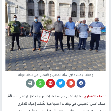
وقفات لإحياء ذكرى هبّة القدس والأقصى في بلدات عربيّة
النجاح الإخباري -
شارك أهال من عدة بلدات عربية داخل اراضي عام 48،
مساء امس الخميس، في وقفات احتجاجية نُظِّمَت إحياءً للذكرى