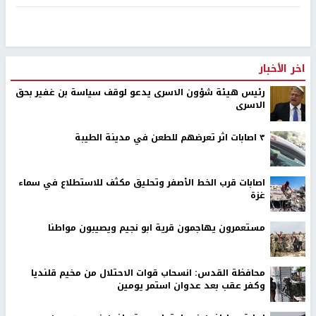
اخر الأخبار
رئيس هيئة شؤون الاسرى يدعو لوقف سياسة بن غفير بحق
الاسرى
٣ اصابات اثر تعرضهم للطعن في مدينة الطيبة
اصابات قرب الخط الأصفر وتحليق مكثف للاستطلاع في سماء
غزة
مستعمرون يهاجمون قرية ابو نجيم ويصيبون مواطنا
محافظة القدس: انسحاب قوات الاحتلال من مخيم قلنديا
وكفر عقب بعد عدوان استمر يومين