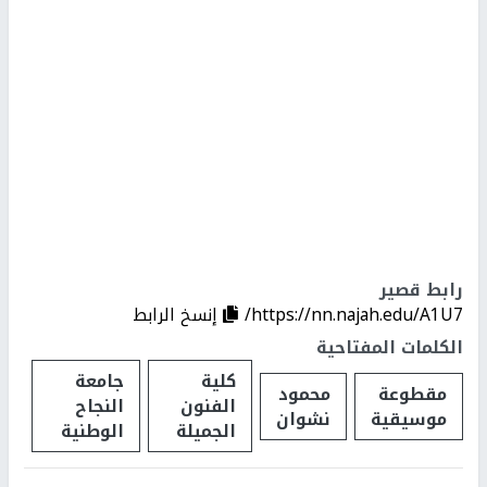
رابط قصير
https://nn.najah.edu/A1U7/
إنسخ الرابط
الكلمات المفتاحية
كلية
جامعة
مقطوعة
محمود
الفنون
النجاح
موسيقية
نشوان
الجميلة
الوطنية