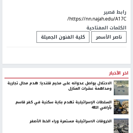
رابط قصير
https://nn.najah.edu/A17C/
الكلمات المفتاحية
ناصر الأسمر
كلية الفنون الجميلة
اخر الأخبار
الاحتلال يواصل عدوانه على مخيم قلنديا: هدم محال تجارية
ومداهمة عشرات المنازل
السلطات الإسرائيلية تهدم بناية سكنية في كفر قاسم
بأراضي الـ48
الخروقات الاسرائيلية مستمرة وراء الخط الأصفر