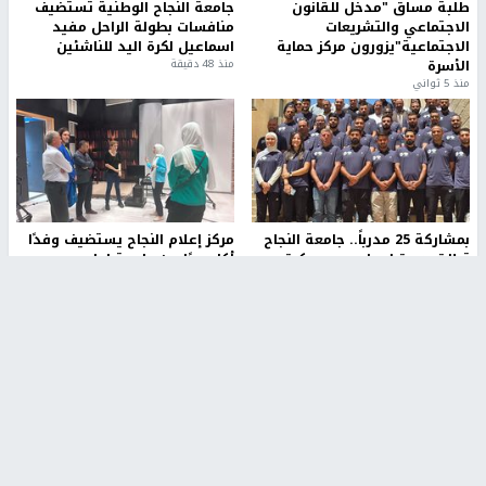
طلبة مساق "مدخل للقانون
جامعة النجاح الوطنية تستضيف
الاجتماعي والتشريعات
منافسات بطولة الراحل مفيد
الاجتماعية"يزورون مركز حماية
اسماعيل لكرة اليد للناشئين
الأسرة
منذ 48 دقيقة
منذ 5 ثواني
بمشاركة 25 مدرباً.. جامعة النجاح
مركز إعلام النجاح يستضيف وفدًا
تطلق دورة إعداد مدربي كرة
أكاديميًا من جامعة لوليو
القدم المستوى (C)
للتكنولوجيا السويدية
منذ 51 دقيقة
منذ 10 دقيقة
تقارير
" قانون درومي".. بين حق الدفاع عن النفس وواقع
الفلسطينيين تحت الاحتلال
6 أيام، 17 ساعة ago
تقارير
شهداء بينهم أطفال في غزة.. والاحتلال يصعّد