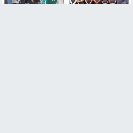
بمشاركة 25 مدرباً.. جامعة النجاح
مركز إعلام النجاح يستضيف وفدًا
تطلق دورة إعداد مدربي كرة
أكاديميًا من جامعة لوليو
القدم المستوى (C)
للتكنولوجيا السويدية
منذ 51 دقيقة
منذ 9 دقيقة
تقارير
" قانون درومي".. بين حق الدفاع عن النفس وواقع
الفلسطينيين تحت الاحتلال
منذ 8 ثواني
تقارير
شهداء بينهم أطفال في غزة.. والاحتلال يصعّد
غاراته ويمنح السكان دقائق للإخلاء
منذ 11 ثانية
تقارير
الإعلام العبري: "معركة مضيق هرمز تستهدف تثبيت
رواية سياسية"
منذ 9 ثواني
تقارير