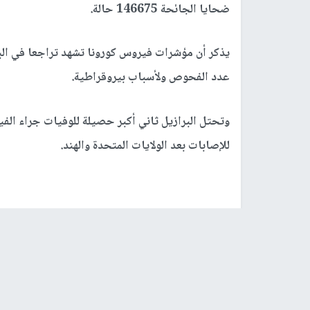
ضحايا الجائحة 146675 حالة.
يذكر أن مؤشرات فيروس كورونا تشهد تراجعا في البر
عدد الفحوص ولأسباب بيروقراطية.
وتحتل البرازيل ثاني أكبر حصيلة للوفيات جراء الفي
للإصابات بعد الولايات المتحدة والهند.
رابط قصير
https://nn.najah.edu/76H9/
الكلمات المفتاحية
البرازيل
كورونا حول العالم