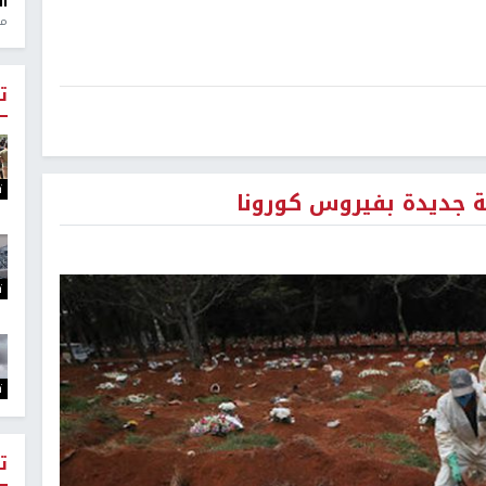
ال
منذ 1
ت
ت
ت
ت
ت