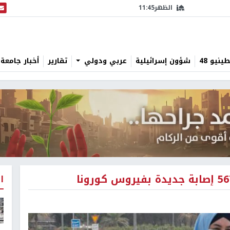
الظهر
11:45
البث
نيو 48
شؤون إسرائيلية
عربي ودولي
تقارير
أخبار جامعة 
ا