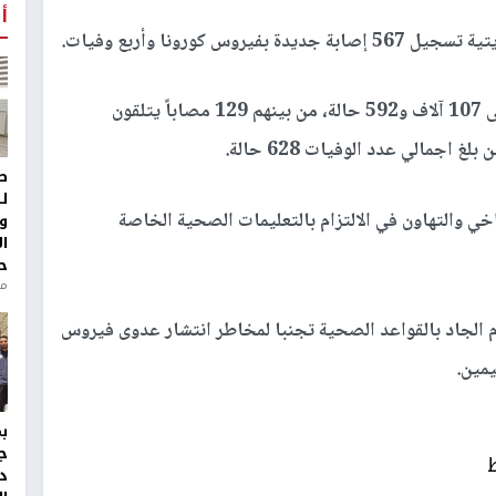
أ
فيروس كورونا وأربع وفيات.
وأوضحتأن إجمالي عدد الإصابات في البلاد ارتفع إلى 107 آلاف و592 حالة، من بينهم 129 مصاباً يتلقون
اجمالي عدد الوفيات 628 حالة.
ط
ل
خي والتهاون في الالتزام بالتعليمات الصحية الخاصة
و
ا
ح
من
 الجاد بالقواعد الصحية تجنبا لمخاطر انتشار عدوى فيروس
مين.
ج
د