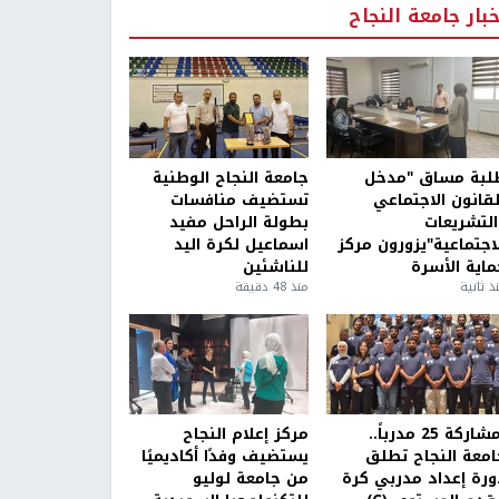
خبار جامعة النجاح
لبة مساق "مدخل
جامعة النجاح الوطنية
لقانون الاجتماعي
تستضيف منافسات
التشريعات
بطولة الراحل مفيد
لاجتماعية"يزورون مركز
اسماعيل لكرة اليد
ماية الأسرة
للناشئين
ذ ثانية
منذ 48 دقيقة
بمشاركة 25 مدرباً..
مركز إعلام النجاح
امعة النجاح تطلق
يستضيف وفدًا أكاديميًا
ورة إعداد مدربي كرة
من جامعة لوليو