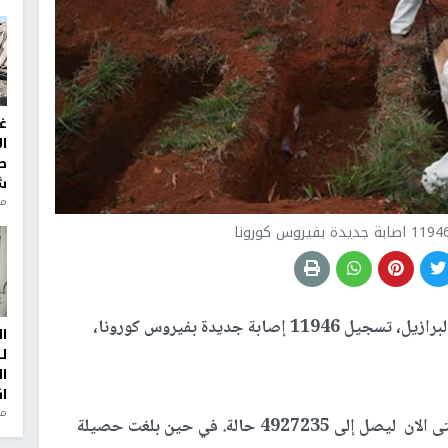
غ
ا
ط
ش
منذ 2
أعلنت وزارة الصحة في البرازيل، تسجيل 11946 إصابة جديدة بفيروس كورونا،
ا
ل
ا
ا
من
وأفادت بأن محمل عدد الاصابات في البلاد ارتفع حتى الان ليصل إلى 4927235 حالة. في حين بلغت حصيلة