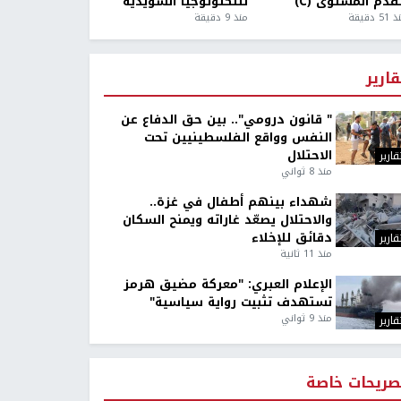
قدم المستوى (C)
للتكنولوجيا السويدية
5 دقيقة
منذ 9 دقيقة
قارير
" قانون درومي".. بين حق الدفاع عن
النفس وواقع الفلسطينيين تحت
الاحتلال
قارير
منذ 8 ثواني
شهداء بينهم أطفال في غزة..
والاحتلال يصعّد غاراته ويمنح السكان
دقائق للإخلاء
قارير
منذ 11 ثانية
الإعلام العبري: "معركة مضيق هرمز
تستهدف تثبيت رواية سياسية"
منذ 9 ثواني
قارير
صريحات خاصة