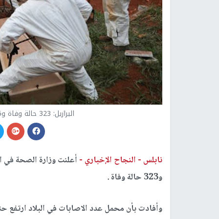
البرازيل: 323 حالة وفاة و11946 اصابة جديدة بفيروس كورونا
نابلس -
النجاح الإخباري -
و323 حالة وفاة .