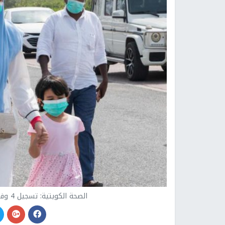
الصحة الكويتية: تسجيل 4 وفيات و567 إصابة جديدة بفيروس كورونا