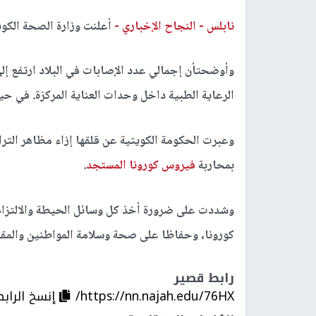
نابلس -
النجاح الإخباري -
أعلنت وزارة الصحة الكويتية تسجيل 567 إصابة جديدة ب
الرعاية الطبية داخل وحدات العناية المركزة. في حين بلغ 
وعبرت الحكومة الكويتية عن قلقها إزاء مظاهر الترا
بمحاربة
فيروس كورونا المستجد
.
وشددت على ضرورة أخذ كل وسائل الحيطة والالتزام
كورونا، وحفاظا على صحة وسلامة المواطنين والمقي
رابط قصير
https://nn.najah.edu/76HX/
إنسخ الرابط