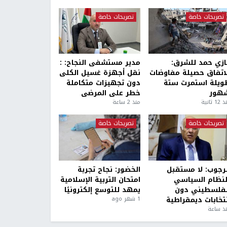
تصريحات خاصة
تصريحات خاصة
ازي حمد للشرق:
مدير مستشفى النجاح: :
لاتفاق حصيلة مفاوضات
نقل أجهزة غسيل الكلى
ويلة استمرت ستة
دون تجهيزات متكاملة
هور
خطر على المرضى
1 ثانية
منذ 2 ساعة
تصريحات خاصة
تصريحات خاصة
لرجوب: لا مستقبل
الخضور: نجاح تجربة
لنظام السياسي
امتحان التربية الإسلامية
لفلسطيني دون
يمهد للتوسع إلكترونيًا
نتخابات ديمقراطية
1 شهر ago
ذ ساعة