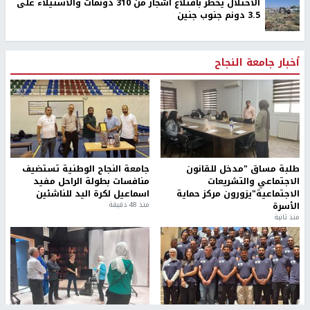
الاحتلال يخطر باقتلاع أشجار من 310 دونمات والاستيلاء على
3.5 دونم جنوب جنين
أخبار جامعة النجاح
طلبة مساق "مدخل للقانون
جامعة النجاح الوطنية تستضيف
الاجتماعي والتشريعات
منافسات بطولة الراحل مفيد
الاجتماعية"يزورون مركز حماية
اسماعيل لكرة اليد للناشئين
الأسرة
منذ 48 دقيقة
منذ ثانية