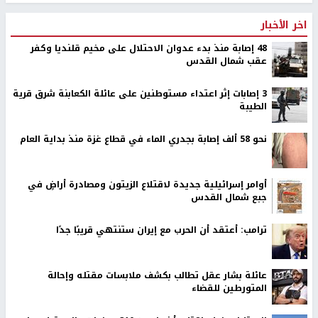
اخر الأخبار
48 إصابة منذ بدء عدوان الاحتلال على مخيم قلنديا وكفر
عقب شمال القدس
‏3 إصابات إثر اعتداء مستوطنين على عائلة الكعابنة شرق قرية
الطيبة
نحو 58 ألف إصابة بجدري الماء في قطاع غزة منذ بداية العام
أوامر إسرائيلية جديدة لاقتلاع الزيتون ومصادرة أراضٍ في
جبع شمال القدس
ترامب: أعتقد أن الحرب مع إيران ستنتهي قريبًا جدًا
عائلة بشار عقل تطالب بكشف ملابسات مقتله وإحالة
المتورطين للقضاء