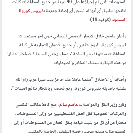
الفحوصات التي تم إجراؤها على 90 عينة من جميع المحافظات كانت
نتائجها سلبية، أي أنها لم تسجل أي إصابة جديدة ب
فيروس كورونا
المستجد
(كوفيد 19).
وأعلن ملحم، خلال الإيجاز الصحفي المسائي حول آخر مستجدات
فيروس كورونا، اليوم الاثنين، أن جميع الأعمال التجارية في كافة
المحافظات ستتوقف من الساعة 7 مساء وحتى الساعة 7 صباحا، اعتبارا
من هذه الليلة، باستثناء المخابز والصيدليات.
وأضاف أن الاحتلال "سلمنا عاملا عند حاجز بيت سيرا غرب رام الله
يشتبه بإصابته بفيروس كورونا، وتم فحصه وبانتظار نتائج العينات".
وقرر وزير النقل والمواصلات
عاصم سالم
، منع كافة مكاتب التكسي
والمركبات العمومية نقل العمل الفلسطينيين من وإلى المستوطنات،
محذراً من أن كل من يثبت قيامه بنقل العمال من المستوطنات أو إلى
المستوطنات سيتم سحب رخصة التشغيل الخاصة بالمكتب.