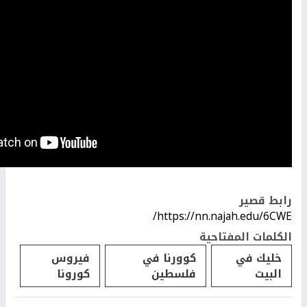
رابط قصير
https://nn.najah.edu/6CWE/
الكلمات المفتاحية
خليك في
كوورنا في
فيروس
البيت
فلسطين
كورونا