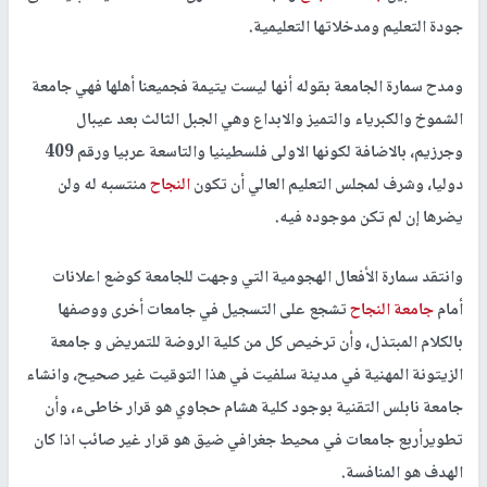
جودة التعليم ومدخلاتها التعليمية.
ومدح سمارة الجامعة بقوله أنها ليست يتيمة فجميعنا أهلها فهي جامعة
الشموخ والكبرياء والتميز والابداع وهي الجبل الثالث بعد عيبال
وجرزيم، بالاضافة لكونها الاولى فلسطينيا والتاسعة عربيا ورقم 409
دوليا، وشرف لمجلس التعليم العالي أن تكون
النجاح
منتسبه له ولن
يضرها إن لم تكن موجوده فيه.
وانتقد سمارة الأفعال الهجومية التي وجهت للجامعة كوضع اعلانات
أمام
جامعة النجاح
تشجع على التسجيل في جامعات أخرى ووصفها
بالكلام المبتذل، وأن ترخيص كل من كلية الروضة للتمريض و جامعة
الزيتونة المهنية في مدينة سلفيت في هذا التوقيت غير صحيح، وانشاء
جامعة نابلس التقنية بوجود كلية هشام حجاوي هو قرار خاطىء، وأن
تطويرأربع جامعات في محيط جغرافي ضيق هو قرار غير صائب اذا كان
الهدف هو المنافسة.