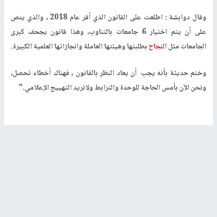
وقال دوابشة : اطلعت على القانون الذي أقر عام 2018 ، والذي ينص
على أن يتم اختيار 6 جامعات بالتناوب، وهذا قانون يجحف كبرى
الجامعات مثل
النجاح
بطلبتها وهيئتها العاملة وانجازاتها العلمية الكبيرة.
وختم حديثة بأنه يجب أن يعاد النظر بالقانون ، فهناك أخطاء تحصل،
ونحن الآن بأمس الحاجة للوحدة والترابط ولانريد التهييج الإعلامي."
رابط قصير
https://nn.najah.edu/89UW/
الكلمات المفتاحية
مجلس التعليم
سمير
جامعة النجاح
العالي
دوابشة
الوطنية