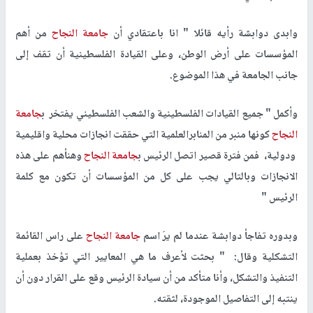
وابدى دوابشة رأيه قائلا " انا باعتقادي أن
جامعة النجاح
من أهم
المؤسسات على أرض الوطن، وعلى القيادة الفلسطينية أن تقف إلى
جانب الجامعة في هذا الموضوع.
وأكمل " جميع القيادات الفلسطينية والشعب الفلسطيني يفتخر ب
جامعة
النجاح
كونها منبر من المنابرالعلمية التي حققت انجازات محلية واقليمية
ودولية، فمن فترة قصير اتصل الرئيس ب
جامعة النجاح
وهنأهم على هذه
الانجازات وبالتالي يجب على كل من المؤسسات أن تكون مع كلمة
الرئيس "
وبدوره تفاجأ دوابشة عندما لم يرَ اسم
جامعة النجاح
على راس القائمة
التشكلية وقال: " بحثت لأعرف ما هي المعايير التي تؤخذ بعملية
التنفيذ والتشكل، وأنا متأكد من أن سيادة الرئيس وقع على القرار دون أن
ينتبه إلى التفاصيل الموجودة، لثقته.