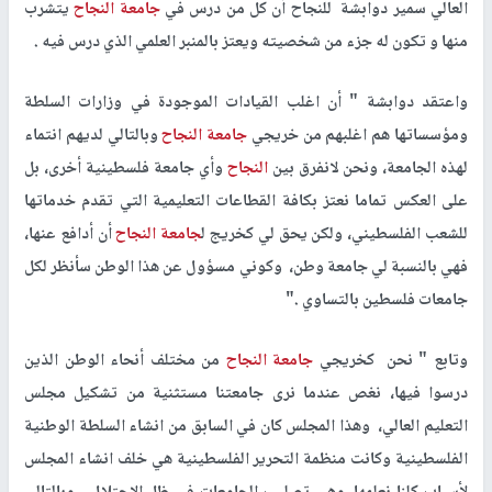
العالي سمير دوابشة للنجاح أن كل من درس في
جامعة النجاح
يتشرب
منها و تكون له جزء من شخصيته ويعتز بالمنبر العلمي الذي درس فيه .
واعتقد دوابشة " أن اغلب القيادات الموجودة في وزارات السلطة
ومؤسساتها هم اغلبهم من خريجي
جامعة النجاح
وبالتالي لديهم انتماء
لهذه الجامعة، ونحن لانفرق بين
النجاح
وأي جامعة فلسطينية أخرى، بل
على العكس تماما نعتز بكافة القطاعات التعليمية التي تقدم خدماتها
للشعب الفلسطيني، ولكن يحق لي كخريج ل
جامعة النجاح
أن أدافع عنها،
فهي بالنسبة لي جامعة وطن، وكوني مسؤول عن هذا الوطن سأنظر لكل
جامعات فلسطين بالتساوي ."
وتابع " نحن كخريجي
جامعة النجاح
من مختلف أنحاء الوطن الذين
درسوا فيها، نغص عندما نرى جامعتنا مستثنية من تشكيل مجلس
التعليم العالي، وهذا المجلس كان في السابق من انشاء السلطة الوطنية
الفلسطينية وكانت منظمة التحرير الفلسطينية هي خلف انشاء المجلس