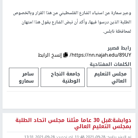
وعبر سمارة عن استياء الشارع الفلسطيني من هذا القرار وبالخصوص
الطلبة الذين درسوا فيها، وأكد أن نبض الشارع يقول هذا امتهان
لمحافظة نابلس.
رابط قصير
https://nn.najah.edu/89UY/
إنسخ الرابط
الكلمات المفتاحية
مجلس التعليم
جامعة النجاح
سامر
العالي
الوطنية
سمارو
دوابشة:قبل 30 عاما مثلنا مجلس اتحاد الطلبة
بمجلس التعليم العالي
تم النشر بتاريخ:
2021-09-28 11:48
اخر تحديث:
2021-09-28 13:31