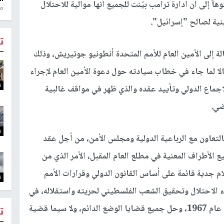
ً إلى أن ادارة ترامب بيّنت للجميع أنها موالية للاحتلال
منذ 1
نية لصالح "إسرائيل".
ت
 إلى الأمين العام للأمم المتحدة أنطونيو جوتيريش، وذلك
الا لما جاء في خطاب سيادته حول دعوة الأمين العام لإجراء
ت
لاجماع الدولي وتأييد عقده والذي ظهر في مواقف غالبية
ضي.
ت
التعاون مع الرباعية الدولية ومجلس الأمن، من أجل عقد
الأطراف المعنية في مطلع العام المقبل، الأمر الذي من
م جدية قائمة على أساس القانون الدولي وقرارات الأمم
ت
ء الاحتلال وتحقيق الشعب الفلسطيني لحريته واستقلاله، في
دولة فلسطين وعاصمتها القدس الشرقية على حدود عام 1967، وحل جميع قضايا الوضع الدائم، ولا سيما قضية
ت