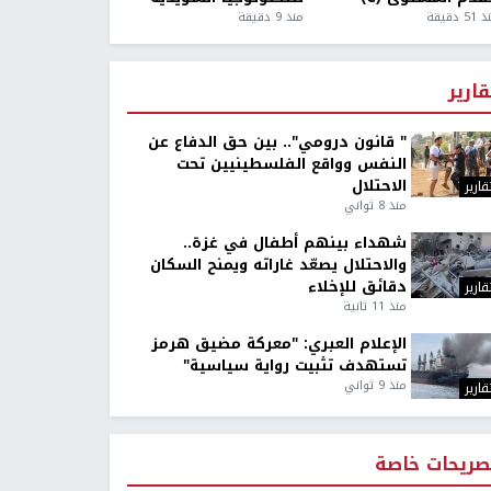
5 دقيقة
منذ 9 دقيقة
قارير
" قانون درومي".. بين حق الدفاع عن
النفس وواقع الفلسطينيين تحت
الاحتلال
قارير
منذ 8 ثواني
شهداء بينهم أطفال في غزة..
والاحتلال يصعّد غاراته ويمنح السكان
دقائق للإخلاء
قارير
منذ 11 ثانية
الإعلام العبري: "معركة مضيق هرمز
تستهدف تثبيت رواية سياسية"
منذ 9 ثواني
قارير
صريحات خاصة