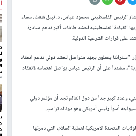
أ
ار الرئيس الفلسطيني محمود عباس، د. نبيل شعث، مساء
يها القيادة الفلسطينية لحشد طاقات أكبر تدعم مبادرة
ند على قرارات الشرعية الدولية.
ط
ل
إن "سفرائنا يعملون بجهد متواصل لحشد دولي تدعم انعقاد
و
ا
ارية"، مشدداً على أن الرئيس عباس يواصل اهتمامه لانعقاد
ح
من
، وعدد كبير جداً من دول العالم تجد أن مؤتمر دولي
ي سيواجه أسوأ رئيس أمريكي وهو دونالد ترامب.
ج
يات المتحدة الامريكية لعملية السلام، التي دمرتها
د
ال