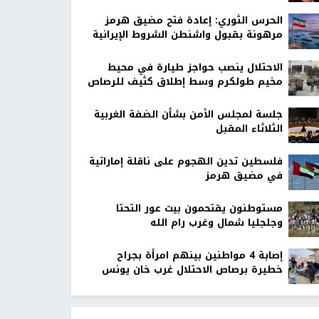
الحرس الثوري: إعادة فتح مضيق هرمز
مرهونة بقبول واشنطن الشروط الإيرانية
الاحتلال ينصب حواجز طيارة في محيط
مخيم طولكرم وسط إطلاق كثيف للرصاص
جلسة لمجلس الأمن بشأن الضفة الغربية
الثلاثاء المقبل
فلسطين تدين الهجوم على ناقلة إماراتية
في مضيق هرمز
مستوطنون يقتحمون بيت عور التحتا
وجلجليا شمال وغرب رام الله
إصابة 4 مواطنين بينهم امرأة بجراح
خطيرة برصاص الاحتلال غرب خان يونس