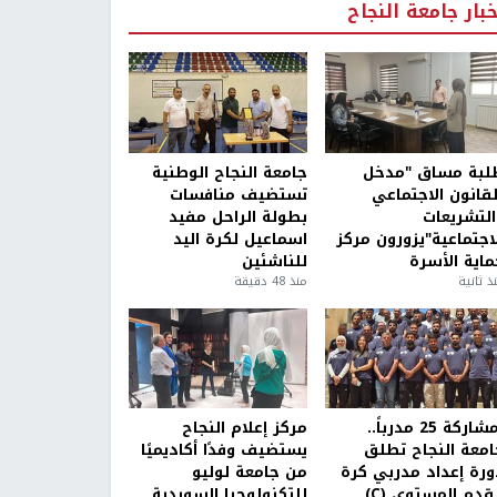
خبار جامعة النجاح
لبة مساق "مدخل
جامعة النجاح الوطنية
لقانون الاجتماعي
تستضيف منافسات
التشريعات
بطولة الراحل مفيد
لاجتماعية"يزورون مركز
اسماعيل لكرة اليد
ماية الأسرة
للناشئين
ذ ثانية
منذ 48 دقيقة
بمشاركة 25 مدرباً..
مركز إعلام النجاح
امعة النجاح تطلق
يستضيف وفدًا أكاديميًا
ورة إعداد مدربي كرة
من جامعة لوليو
قدم المستوى (C)
للتكنولوجيا السويدية