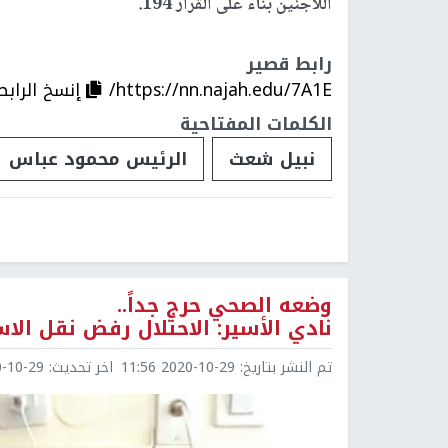
اللاجئين بناء على القرار 194.
رابط قصير
https://nn.najah.edu/7A1E/
إنسخ الرابط
الكلمات المفتاحية
نبيل شعث
الرئيس محمود عباس
وضعه الصحي حرج جداً..
نادي الأسير: الاحتلال رفض نقل ال
تم النشر بتاريخ:
2020-10-29 11:56
اخر تحديث:
0-29 12:03