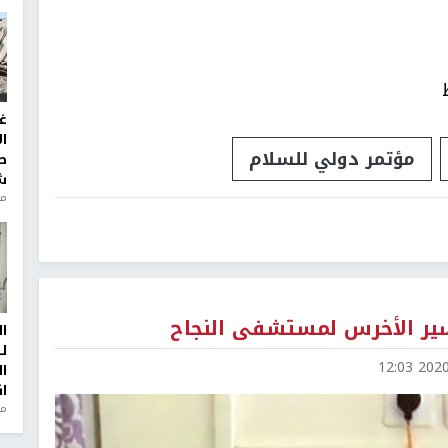
غ
ا
مؤتمر دولي للسلام
ط
ش
منذ 2
اسير الأخرس لمستشفى النجاح
ا
ل
2020-1
ا
ا
من