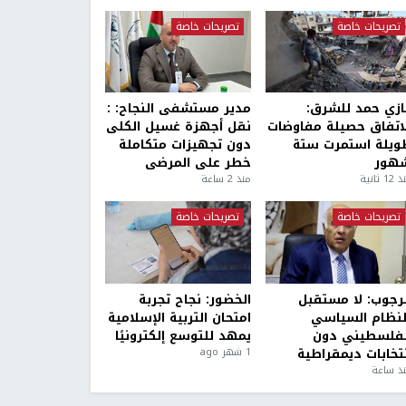
تصريحات خاصة
تصريحات خاصة
ازي حمد للشرق:
مدير مستشفى النجاح: :
لاتفاق حصيلة مفاوضات
نقل أجهزة غسيل الكلى
ويلة استمرت ستة
دون تجهيزات متكاملة
هور
خطر على المرضى
1 ثانية
منذ 2 ساعة
تصريحات خاصة
تصريحات خاصة
لرجوب: لا مستقبل
الخضور: نجاح تجربة
لنظام السياسي
امتحان التربية الإسلامية
لفلسطيني دون
يمهد للتوسع إلكترونيًا
نتخابات ديمقراطية
1 شهر ago
ذ ساعة