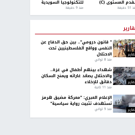
قدم المستوى (C)
للتكنولوجيا السويدية
5 دقيقة
منذ 9 دقيقة
قارير
" قانون درومي".. بين حق الدفاع عن
النفس وواقع الفلسطينيين تحت
الاحتلال
قارير
منذ 8 ثواني
شهداء بينهم أطفال في غزة..
والاحتلال يصعّد غاراته ويمنح السكان
دقائق للإخلاء
قارير
منذ 11 ثانية
الإعلام العبري: "معركة مضيق هرمز
تستهدف تثبيت رواية سياسية"
منذ 9 ثواني
قارير