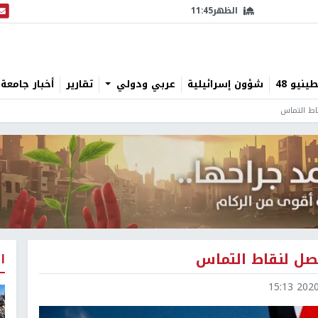
الظهر
11:45
البث
نيو 48
شؤون إسرائيلية
عربي ودولي
تقارير
أخبار جامعة 
اط التماس
صل لنقاط التماس
ا
2020-0