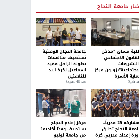
خبار جامعة النجاح
لبة مساق "مدخل
جامعة النجاح الوطنية
لقانون الاجتماعي
تستضيف منافسات
التشريعات
بطولة الراحل مفيد
لاجتماعية"يزورون مركز
اسماعيل لكرة اليد
ماية الأسرة
للناشئين
ذ ثانية
منذ 48 دقيقة
بمشاركة 25 مدرباً..
مركز إعلام النجاح
امعة النجاح تطلق
يستضيف وفدًا أكاديميًا
ورة إعداد مدربي كرة
من جامعة لوليو