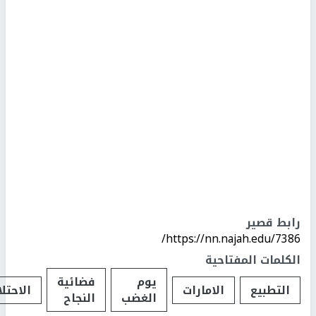
رابط قصير
https://nn.najah.edu/7386/
الكلمات المفتاحية
يوم
فضائية
التطبيع
الامارات
الاحتل
الغضب
النجاح