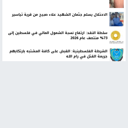
الاحتلال يسلم جثمان الشهيد علاء صبيح من قرية تياسير
سلطة النقد: ارتفاع نسبة الشمول المالي في فلسطين إلى
73% منتصف عام 2026
الشرطة الفلسطينية: القبض على كافة المشتبه بارتكابهم
جريمة القتل في رام الله
لجنة الانتخابات المركزية توقّع اتفاقية مع UNDP لتعزيز
الجاهزية لانتخابات 2026
رابطة العالم الإسلامي تدين تواصل انتهاكات الاحتلال في
قطاع غزة
أخبار جامعة النجاح