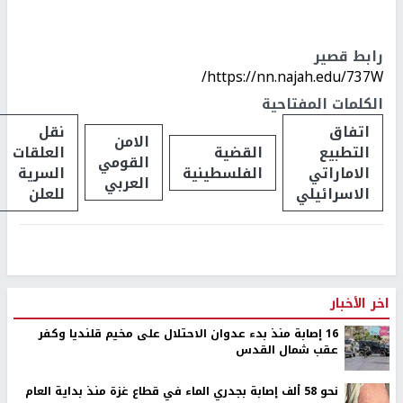
رابط قصير
https://nn.najah.edu/737W/
الكلمات المفتاحية
اتفاق
نقل
الامن
التطبيع
القضية
العلقات
القومي
الاماراتي
الفلسطينية
السرية
العربي
الاسرائيلي
للعلن
اخر الأخبار
16 إصابة منذ بدء عدوان الاحتلال على مخيم قلنديا وكفر
عقب شمال القدس
نحو 58 ألف إصابة بجدري الماء في قطاع غزة منذ بداية العام