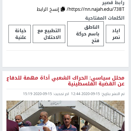
رابط قصير
https://nn.najah.edu/738T/
إنسخ الرابط
الكلمات المفتاحية
الناطق
اياد
التطبيع مع
خيانة
باسم حركة
نصر
الاحتلال
علنية
فتح
محلل سياسي: الحراك الشعبي أداة مهمة للدفاع
عن القضية الفلسطينية
تم النشر بتاريخ:
2020-09-15 12:44
اخر تحديث:
2020-09-15 15:19