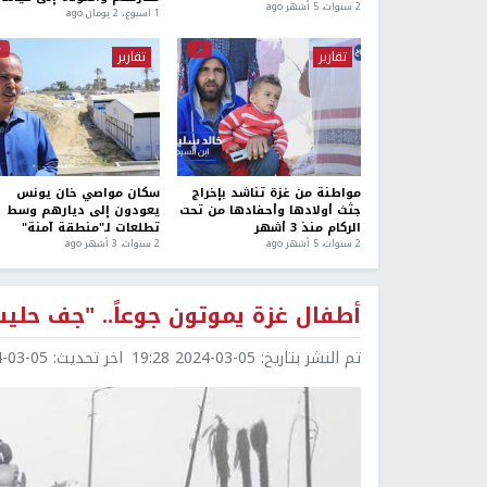
2 سنوات، 5 أشهر ago
1 اسبوع.، 2 يومان ago
تقارير
تقارير
مواطنة من غزة تناشد بإخراج
سكان مواصي خان يونس
جثث أولادها وأحفادها من تحت
يعودون إلى ديارهم وسط
الركام منذ 3 أشهر
تطلعات لـ"منطقة آمنة"
2 سنوات، 5 أشهر ago
2 سنوات، 3 أشهر ago
أطفال غزة يموتون جوعاً.. "جف حليب
تم النشر بتاريخ:
2024-03-05 19:28
اخر تحديث:
3-05 19:29