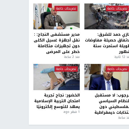
تصريحات خاصة
تصريحات خاصة
ازي حمد للشرق:
مدير مستشفى النجاح: :
لاتفاق حصيلة مفاوضات
نقل أجهزة غسيل الكلى
ويلة استمرت ستة
دون تجهيزات متكاملة
هور
خطر على المرضى
1 ثانية
منذ 2 ساعة
تصريحات خاصة
تصريحات خاصة
لرجوب: لا مستقبل
الخضور: نجاح تجربة
لنظام السياسي
امتحان التربية الإسلامية
لفلسطيني دون
يمهد للتوسع إلكترونيًا
نتخابات ديمقراطية
1 شهر ago
ذ ساعة