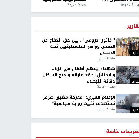
5 دقيقة
منذ 9 دقيقة
قارير
" قانون درومي".. بين حق الدفاع عن
النفس وواقع الفلسطينيين تحت
الاحتلال
قارير
منذ 8 ثواني
شهداء بينهم أطفال في غزة..
والاحتلال يصعّد غاراته ويمنح السكان
دقائق للإخلاء
قارير
منذ 11 ثانية
الإعلام العبري: "معركة مضيق هرمز
تستهدف تثبيت رواية سياسية"
منذ 9 ثواني
قارير
صريحات خاصة