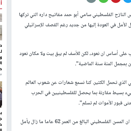
أ
النازح الفلسطيني سامي أبو حمد مفاتيح داره التي تركها
 الأمل في العودة إليها من جديد رغم القصف الإسرائيلي
ط
ل
على أساس ان نعود، لكن للأسف لم يبق بيت ولا مكان نعود
و
ا
ن بمجمل المئة سنة الماضية".
ح
من
 الذي تحمل الكثير. كنا نسمع شعارات عن شعوب العالم
يء بسيط مقارنة بما يحصل للفلسطينيين في الحرب
تى قبور الأموات لم تسلم".
ج
ورغم إحساس القهر والتعب الذي يظهره أبو حمد، إلا ان المسن الفلسطيني البالغ من العمر 62 عاما ما زال يأمل
د
ال