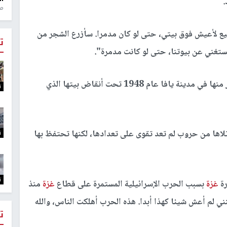
.
منذ 1
 لأعيش فوق بيتي، حتى لو كان مدمرا. سأزرع الشجر من
ت
تغني عن بيوتنا، حتى لو كانت مدمرة".
وفقدت أم سامي باب دارها التي تركتها عند التهجير منها في مدينة يافا عام 1948 تحت أنقاض بيتها الذي
ت
اها من حروب لم تعد تقوى على تعدادها، لكنها تحتفظ بها
ت
ت
رة
غزة
بسبب الحرب الإسرائيلية المستمرة على قطاع
غزة
منذ
ي لم أعش شيئا كهذا أبدا. هذه الحرب أهلكت الناس، والله
ت