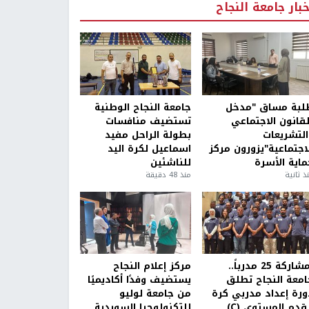
خبار جامعة النجاح
لبة مساق "مدخل
جامعة النجاح الوطنية
لقانون الاجتماعي
تستضيف منافسات
التشريعات
بطولة الراحل مفيد
لاجتماعية"يزورون مركز
اسماعيل لكرة اليد
ماية الأسرة
للناشئين
ذ ثانية
منذ 48 دقيقة
بمشاركة 25 مدرباً..
مركز إعلام النجاح
امعة النجاح تطلق
يستضيف وفدًا أكاديميًا
ورة إعداد مدربي كرة
من جامعة لوليو
قدم المستوى (C)
للتكنولوجيا السويدية