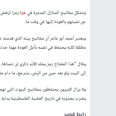
وتشكل مفاتيح المنازل المدمرة في
غزة
رمزا لرفض ا
عن تشبثهم بالعودة إليها في وقت ما.
ويعتبر أمجد أبو عامر أن مفاتيح بيته الذي هدمته غا
مطلقا لكنه يحتفظ في نفسه بأمل العودة مهما حدث
وقال "هذا المفتاح رمز يخلد للأبد ذكرى لن ننساها، 
إلى البيت ولو بعد حين من الزمن، سنرجع، ما دام مف
ولا يزال كثيرون يحتفظون بمفاتيح البيوت التي تهج
يضرب بجذوره في تاريخ القضية الفلسطينية بداية من نكبة 1948 وصولا إلى الح
رابط قصير