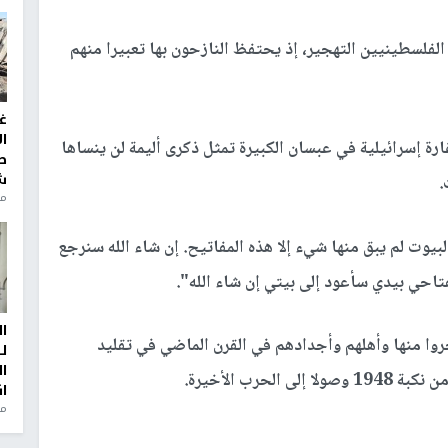
لفلسطينيين التهجير، إذ يحتفظ النازحون بها تعبيرا منهم
غ
ا
رة إسرائيلية في عبسان الكبيرة تمثل ذكرى أليمة لن ينساها
ط
ش
.
منذ 2
لبيوت لم يبق منها شيء إلا هذه المفاتيح. إن شاء الله سنرجع
تاحي بيدي سأعود إلى بيتي إن شاء الله".
ا
روا منها وأهلهم وأجدادهم في القرن الماضي في تقليد
ل
ا
رب الأخيرة.
ا
من