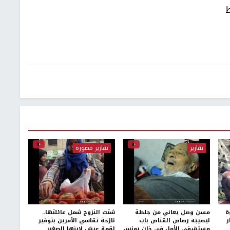
ط
تقارير
تقارير مصورة
ة
مسن وصل يعاني من جلطة
شتت النزوح شمل عائلتها..
ر
ليصيبه رصاص القناص باب
نازحة تقاسي الأمرين بتوفير
مستشفى الأمل في خان يونس
لقمة عيش لابنها الصغير