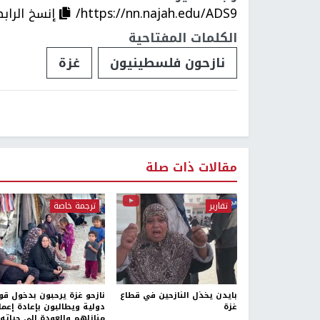
https://nn.najah.edu/ADS9/
إنسخ الراب
الكلمات المفتاحية
نازحون فلسطينيون
غزة
مقالات ذات صلة
تقارير
ترجمة خاصة
بايدن يخذل النازحين في قطاع
نازحو غزة يرحبون بدخول قو
غزة
دولية ويطالبون بإعادة إعما
منازلهم والعودة إلى حياته