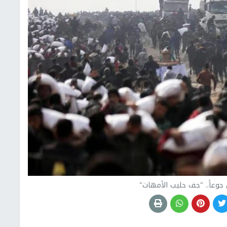
جوعاً.. "جف حليب الأمهات"