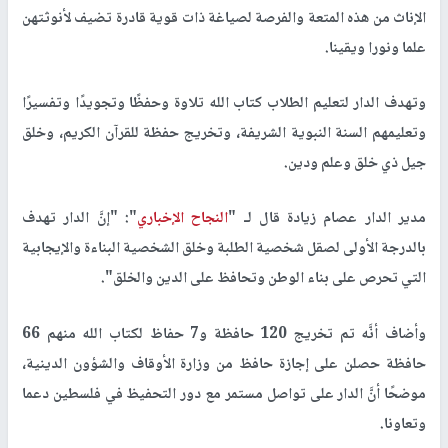
الإناث من هذه المتعة والفرصة لصياغة ذات قوية قادرة تضيف لأنوثتهن
علما ونورا ويقينا.
وتهدف الدار لتعليم الطلاب كتاب الله تلاوة وحفظًا وتجويدًا وتفسيرًا
وتعليمهم السنة النبوية الشريفة، وتخريج حفظة للقرآن الكريم، وخلق
جيل ذي خلق وعلم ودين.
مدير الدار عصام زيادة قال لـ "
النجاح الإخباري
": "إنَّ الدار تهدف
بالدرجة الأولى لصقل شخصية الطلبة وخلق الشخصية البناءة والإيجابية
التي تحرص على بناء الوطن وتحافظ على الدين والخلق".
وأضاف أنَّه تم تخريج 120 حافظة و7 حفاظ لكتاب الله منهم 66
حافظة حصلن على إجازة حافظ من وزارة الأوقاف والشؤون الدينية،
موضحًا أنَّ الدار على تواصل مستمر مع دور التحفيظ في فلسطين دعما
وتعاونا.