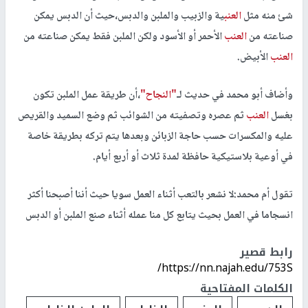
شئ منه مثل
العنب
ية والزبيب والملبن والدبس،حيث أن الدبس يمكن
صناعته من
العنب
الأحمر أو الأسود ولكن الملبن فقط يمكن صناعته من
العنب
الأبيض.
وأضاف أبو محمد في حديث لـ
"النجاح"
،أن طريقة عمل الملبن تكون
بغسل
العنب
ثم عصره وتصفيته من الشوائب ثم وضع السميد والقريص
عليه والمكسرات حسب حاجة الزبائن وبعدها يتم تركه بطريقة خاصة
في أوعية بلاستيكية حافظة لمدة ثلاث أو أربع أيام.
تقول أم محمد:لا نشعر بالتعب أثناء العمل سويا حيث أننا أصبحنا أكثر
انسجاما في العمل بحيث يتابع كل منا عمله أثناء صنع الملبن أو الدبس
رابط قصير
https://nn.najah.edu/753S/
الكلمات المفتاحية