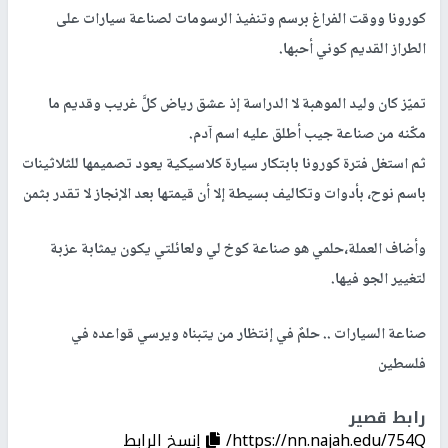
كورونا ووقت الفراغ برسم وتنفيذ الرسومات لصناعة سيارات على
الطراز القديم كوني أحبها.
تميّز كان وليد الموهبة لا الدراسة إذ عشق رياض كلَّ غريب وقديم ما
مكّنه من صناعة جيب أطلق عليه اسم آدم.
ثم استغل فترة كورونا بابتكار سيارة كلاسيكية يعود تصميمها للثلاثينات
باسم نوح، بأدوات وتكاليف بسيطة إلا أن قيمتها بعد الإنجاز لا تقدر بثمن
وأضاف العملة،حلمي هو صناعة كوخ لي ولعائلتي يكون يمثابة عزبة
لتغيير الجو فيها.
صناعة السيارات .. حلمٌ في إنتظار من يتبناه ويرسي قواعده في
فلسطين
رابط قصير
https://nn.najah.edu/754Q/
إنسخ الرابط