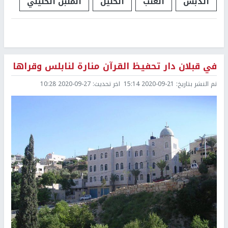
الدبس
العنب
الخليل
الملبن الخليلي
في قبلان دار تحفيظ القرآن منارة لنابلس وقراها
تم النشر بتاريخ:
2020-09-21 15:14
اخر تحديث:
2020-09-27 10:28