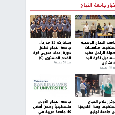
خبار جامعة النجاح
امعة النجاح الوطنية
بمشاركة 25 مدرباً..
ستضيف منافسات
جامعة النجاح تطلق
طولة الراحل مفيد
دورة إعداد مدربي كرة
سماعيل لكرة اليد
القدم المستوى (C)
لناشئين
منذ 51 دقيقة
4 دقيقة
كز إعلام النجاح
جامعة النجاح الأولى
ستضيف وفدًا أكاديميًا
فلسطينياً وضمن أفضل
ن جامعة لوليو
40 جامعة عربية في