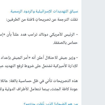
سياق التهديدات الإسرائيلية والردود الرسمية
نقلت الترجمة عن تصريحاتٍ لافتة من الطرفين:
- الرئيس الأمريكي دونالد ترامب هدد علناً بأن «إس
حماس بالصفقة.
- وزير جيش الاحتلال أعلن أنه «أمر الجيش بإعد
الإدارة الأميركية تشتمل على شروط لرفع التهديد ع
هذه التصريحات تأتي في ظل حساسية بالغة: عائلات 
عودة كافة الجثث، بينما تتعامل الأطراف الدولية وا
من هم الضحايا الذين نُقلت جثثهم؟