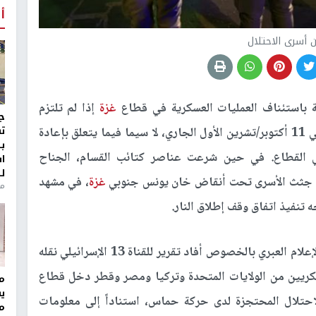
أ
 أسرى الاحتلال
ة باستئناف العمليات العسكرية في قطاع
غزة
إذا لم تلتزم
ج
ت
حماس بكافة بنود الاتفاق الذي دخل حيز التنفيذ في 11 أكتوبر/تشرين الأول الجاري، لا سيما فيما يتعلق بإعادة
ب
في القطاع. في حين شرعت عناصر كتائب القسام، الجناح
ا
ل
ن جثث الأسرى تحت أنقاض خان يونس جنوبي
غزة
، في مشهد
منذ 8
 تنفيذ اتفاق وقف إطلاق النار.
لما جاء في الإعلام العبري بالخصوص أفاد تقرير للقناة 13 الإسرائيلي نقله
 عسكريين من الولايات المتحدة وتركيا ومصر وقطر دخل قطاع
مر
ي
حتلال المحتجزة لدى حركة حماس، استناداً إلى معلومات
م