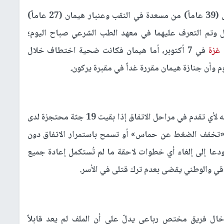
ذكرت الترجمة أن جثتيّ الرقيب أول محمد الأطرش (39 عاماً) من مسعدة في النقب وعنبار هيمان (27 عاماً)
يل وتم التعرف عليهما في معهد الطب الشرعي صباح اليوم؛
غزة
في 7 أكتوبر، أما هيمان فكانت ضحية اختطاف خلال
م وأن جنازة هيمان مقررة غداً في مقبرة يركون.
ووفق الترجمات عبّر «مقر عائلات الأسرى» عن رفضه لأي تقدم في مراحل الاتفاق إذا بقيت 19 جثة محتجزة لدى
 «تخفف الضغط عن حماس» أو تسمح باستمرار الاتفاق دون
 ودعا إلى إلغاء أي خطوات لاحقة ما لم تُستكمل إعادة جميع
لاقي والوطني يقضى بعدم ترك قتلى في الأسر.
دخال فريق مختص رباعي يدلّ على أن الملف لم يعد قابلاً