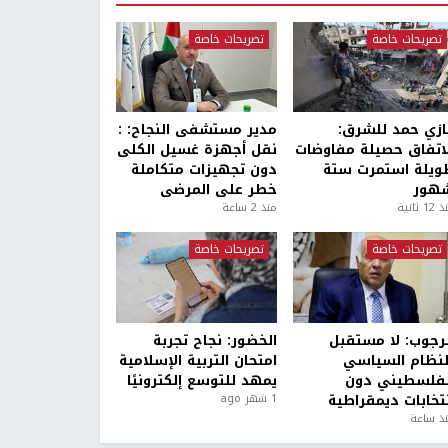
تصريحات خاصة
تصريحات خاصة
ازي حمد للشرق:
مدير مستشفى النجاح: :
لاتفاق حصيلة مفاوضات
نقل أجهزة غسيل الكلى
ويلة استمرت ستة
دون تجهيزات متكاملة
هور
خطر على المرضى
1 ثانية
منذ 2 ساعة
تصريحات خاصة
تصريحات خاصة
لرجوب: لا مستقبل
الخضور: نجاح تجربة
لنظام السياسي
امتحان التربية الإسلامية
لفلسطيني دون
يمهد للتوسع إلكترونيًا
نتخابات ديمقراطية
1 شهر ago
ذ ساعة