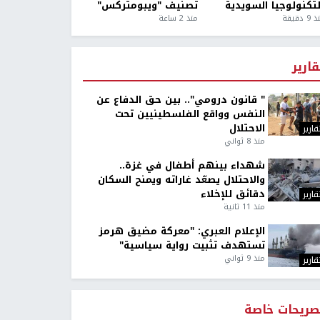
لتكنولوجيا السويدية
تصنيف "ويبومتركس"
9 دقيقة
منذ 2 ساعة
قارير
" قانون درومي".. بين حق الدفاع عن
النفس وواقع الفلسطينيين تحت
الاحتلال
قارير
منذ 8 ثواني
شهداء بينهم أطفال في غزة..
والاحتلال يصعّد غاراته ويمنح السكان
دقائق للإخلاء
قارير
منذ 11 ثانية
الإعلام العبري: "معركة مضيق هرمز
تستهدف تثبيت رواية سياسية"
منذ 9 ثواني
قارير
صريحات خاصة