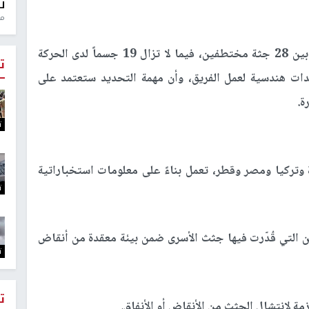
ل
منذ 
التقرير يؤكد أن حماس سلّمت حتى الآن تسعة من بين 28 جثة مختطفين، فيما لا تزال 19 جسماً لدى الحركة
ت
ات هندسية لعمل الفريق، وأن مهمة التحديد ستعتمد على
ة.
ت
 وتركيا ومصر وقطر، تعمل بناءً على معلومات استخباراتية
ت
كن التي قُدّرت فيها جثث الأسرى ضمن بيئة معقدة من أنقاض
ت
ت
 لانتشال الجثث من الأنقاض أو الأنفاق.