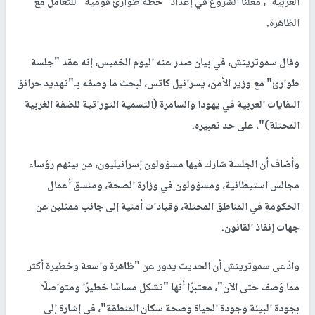
الغربية"، معلنًا الشروع في إعداد "خطة طوارئ قومية" للتعامل مع
الظاهرة.
وقال سموتريتش، في بيان صدر عنه اليوم الخميس، إنه عقد "جلسة
طوارئ" مع وزير الأمن، يسرائيل كاتس، لبحث ما وصفه بـ"تهديد حرائق
النفايات العربية في يهودا والسامرة (التسمية التوراتية للضفة الغربية
المحتلة)"، على حد تعبيره.
وأضاف أن الجلسة شارك فيها مسؤولون إسرائيليون، من بينهم رؤساء
مجالس استيطانية، ومسؤولون في وزارة الصحة، ومنسق أعمال
الحكومة في المناطق المحتلة، وقيادات أمنية إلى جانب ممثلين عن
جهات إنفاذ القانون.
وادّعى سموتريتش أن الحديث يدور عن "ظاهرة واسعة وخطيرة أكثر
مما وُصف حتى الآن"، معتبرًا أنها "تشكل مساسًا خطيرًا ومتواصلًا
بجودة البيئة وجودة الحياة وصحة سكان المنطقة"، في إشارة إلى