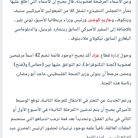
وعن الأسماء المرشحة لعضويته، قال بحبح إن الأسماء التي أطلع عليها
بشأن «المجلس التنفيذي» تشمل كلا من المبعوثين الأميركيين ستيف
ويتكوف، و
جاريد كوشنر
، ورئيس وزراء بريطانيا الأسبق، توني بلير ،
بالإضافة إلى السفير الأميركي السابق ريتشارد غرينيل، والدبلوماسي
البلغاري السابق، نيكولاي ملادينوف .
وحول إدارة قطاع
غزة
، أكد بحبح «وجود قائمة تضم 42 اسماً مرشحين
لعضوية (لجنة التكنوقراط)، تم التوافق عليها بين (حماس) و(فتح)
ومصر، مرجحاً أن يتولى وزير الصحة الفلسطيني، ماجد أبو رمضان،
رئاسة هذه اللجنة.
ورغم الحديث عن التعثر في الانتقال للمرحلة الثانية، توقع الوسيط
الأميركي بحبح أن يتم تدشين «المرحلة الثانية» في الأسبوع الأول أو
الثاني في يناير المقبل، وتحديداً بعد قمة ترمب-نتنياهو التي ستحسم
الملفات العالقة، نافياً علمه بوجود ترتيبات لحضور الرئيس المصري عبد
الفتاح السيسي لهذه القمة.