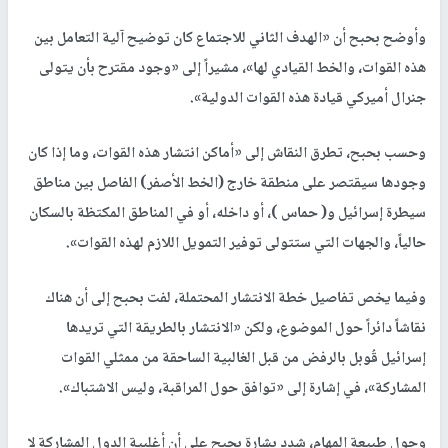
وأوضح بحبح أن «الهدف الثاني للاجتماع كان توضيح آلية التعامل بين
هذه القوات، والخط القيادي لها»، مشيراً إلى «وجود مقترح بأن يتولى
جنرال أميركي قيادة هذه القوات الدولية».
وحسب بحبح، تطرق النقاش إلى «أماكن انتشار هذه القوات، وما إذا كان
وجودها سيقتصر على منطقة خارج (الخط الأصفر) الفاصل بين مناطق
سيطرة إسرائيل و( حماس )، أو داخله، أو في المناطق المكتظة بالسكان
حالياً، والجهات التي ستتولى توفير التمويل اللازم لهذه القوات».
وفيما يخص تفاصيل خطة الانتشار المحتملة، لفت بحبح إلى أن هناك
نقاشاً دائراً حول الموضوع، ولكن «الانتشار بالطريقة التي تريدها
إسرائيل قُوبل بالرفض من قبل الغالبية الساحقة من ممثلي القوات
المشاركة»، في إشارة إلى «توافق حول المراقبة، وليس الاشتباك».
وحول طبيعة المهام، شدد بشارة بحبح على أن أغلبية الدول المشاركة لا