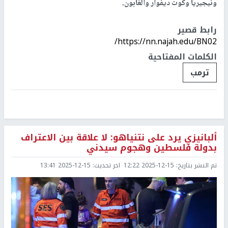
ونيجيريا وكوت ديفوار والغابون.
رابط قصير
https://nn.najah.edu/BN02/
الكلمات المفتاحية
ترمب
ألبانيزي يرد على نتنياهو: لا علاقة بين الاعتراف
بدولة فلسطين وهجوم سيدني
تم النشر بتاريخ:
2025-12-15 12:22
اخر تحديث:
2025-12-15 13:41