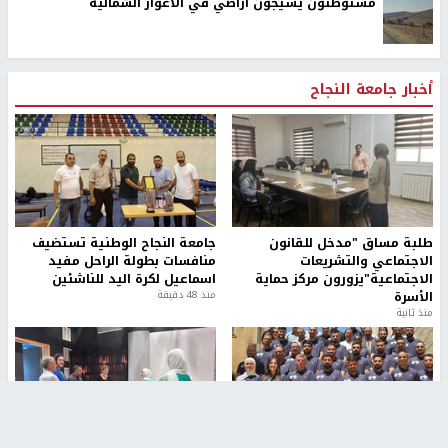
مستوطنون يسيّجون أراضي في الأغوار الشمالية
أخبار جامعة النجاح
طلبة مساق "مدخل للقانون
جامعة النجاح الوطنية تستضيف
الاجتماعي والتشريعات
منافسات بطولة الراحل مفيد
الاجتماعية"يزورون مركز حماية
اسماعيل لكرة اليد للناشئين
الأسرة
منذ 48 دقيقة
منذ ثانية