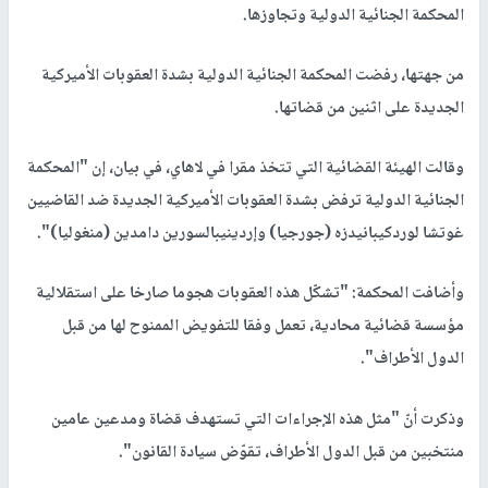
المحكمة الجنائية الدولية وتجاوزها.
من جهتها، رفضت المحكمة الجنائية الدولية بشدة العقوبات الأميركية
الجديدة على اثنين من قضاتها.
وقالت الهيئة القضائية التي تتخذ مقرا في لاهاي، في بيان، إن "المحكمة
الجنائية الدولية ترفض بشدة العقوبات الأميركية الجديدة ضد القاضيين
غوتشا لوردكيبانيدزه (جورجيا) وإردينيبالسورين دامدين (منغوليا)".
وأضافت المحكمة: "تشكّل هذه العقوبات هجوما صارخا على استقلالية
مؤسسة قضائية محادية، تعمل وفقا للتفويض الممنوح لها من قبل
الدول الأطراف".
وذكرت أنّ "مثل هذه الإجراءات التي تستهدف قضاة ومدعين عامين
منتخبين من قبل الدول الأطراف، تقوّض سيادة القانون".