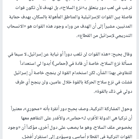
ترغب في لعب دور يتعلق بـ«نزع السلاح»، بل تهدف لأن تكون قوات
فاصلة بين القوات الإسرائيلية والمناطق المأهولة بالسكان، بهدف حماية
المدنيين، مشيراً إلى أن الهدف من وراء وجود هذه القوات هو «الانسحاب
التدريجي لإسرائيل من القطاع».
وقال بحبح: «هذه القوات لن تلعب دوراً أو نيابة عن إسرائيل، لا سيما في
مسألة نزع السلاح، خاصة أن قادة في (حماس) أبدوا لي استعداداً
للتفاوض بهذا الشأن، لكن استخدام القوة لن ينجح، خاصة أن إسرائيل
فشلت في نزع سلاح الحركة بالقوة خلال عامين، ولن ينجح أي طرف
دولي في ذلك بالقوة».
وحول المشاركة التركية، وصف بحبح دور أنقرة بأنه «محوري»، معتبراً
أن تركيا هي الدولة الأقرب لـ«حماس»، والأقدر على التفاهم معها
بخصوص ملف السلاح، وهو ما يصعب على دول أخرى، مؤكداً أن «وجود
القوات التركية في القطاع أساسي، وسيؤدي إلى استقرار أفضل،