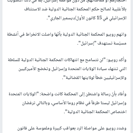
احتجازهم أو مقاضاتهم، من دون موافقة إسرائيل، بما في ذلك التصويت
بالأغلبية لصالح حكم المحكمة الجنائية الدولية ضد الاستئناف
الإسرائيلي في 15 كانون الأول/ديسمبر الجاري".
واتهم روبيو المحكمة الجنائية الدولية بأنّها واصلت الانخراط في أنشطة
مسيّسة تستهدف "إسرائيل".
وأكد روبيو: "لن نتسامح مع انتهاكات المحكمة الجنائية الدولية للسلطة
التي تنتهك سيادة الولايات المتحدة وإسرائيل وتخضع الأميركيين
والإسرائيليين خطأ لولايتها القضائية".
وأفاد بأنّ رسالة واشنطن إلى المحكمة كانت واضحة: "الولايات المتحدة
وإسرائيل ليستا طرفاً في نظام روما الأساسي، وبالتالي ترفضان
اختصاص المحكمة الجنائية الدولية".
وشدد روبيو على مواصلة الرد بعواقب كبيرة وملموسة على قانون