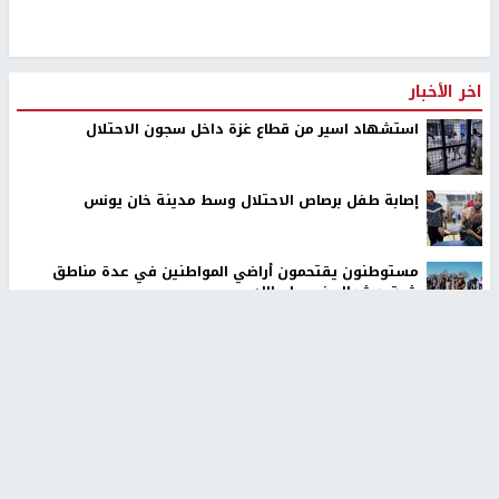
اخر الأخبار
استشهاد اسير من قطاع غزة داخل سجون الاحتلال
إصابة طفل برصاص الاحتلال وسط مدينة خان يونس
مستوطنون يقتحمون أراضي المواطنين في عدة مناطق
شرق وشمال غرب رام الله
جيش الاحتلال يعلن تدمير نفق لحزب الله جنوب لبنان وضبط
أسلحة بداخله
الكتاب ليس كلفة زائدة.. بل استثمار في عقل الطفل
الاحتلال يقتحم بلدات عتيل وزيتا وباقة الشرقية شمال