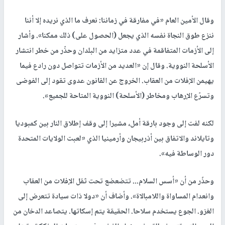
وقال الأمين العام «في مفارقة في زماننا: نعرف ما الذي نريده إلا أننا
ننزع طوق النجاة نفسه الذي يجعل (الحصول على) ذلك ممكنا». وأشار
إلى الأزمات المتفاقمة في عدد متزايد من البلدان وحذّر من خطر انتشار
الأسلحة النووية. وقال إن «العديد من الأزمات تتواصل دون رادع فيما
يهيمن الإفلات من العقاب. الخروج عن القانون عدوى تقود إلى الفوضى
وتسرّع الإرهاب ومخاطر (الأسلحة) النووية المتاحة للجميع».
لكنه لفت إلى وجود بارقة أمل، مشيرا إلى وقف إطلاق النار بين كمبوديا
وتايلاند والاتفاق بين أذربيجان وأرمينيا الذي «لعبت الولايات المتحدة
دور الوساطة فيه».
وحذّر من أن «أسس السلام... تتضعضع تحت ثقل الإفلات من العقاب
وانعدام المساواة واللامبالاة». وأضاف أن «دولا ذات سيادة تتعرض إلى
الغزو. الجوع يستخدم سلاحا. الحقيقة يتم إسكاتها. يتصاعد الدخان من