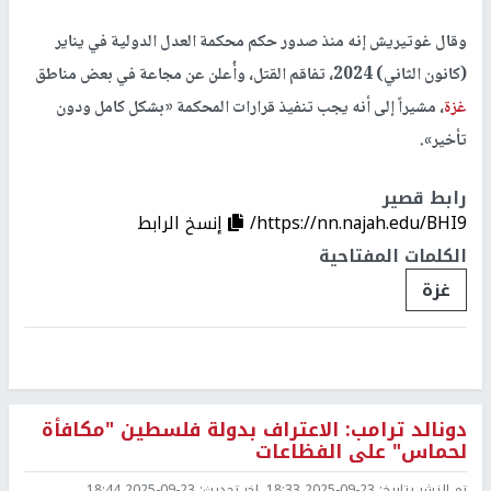
وقال غوتيريش إنه منذ صدور حكم محكمة العدل الدولية في يناير
(كانون الثاني) 2024، تفاقم القتل، وأُعلن عن مجاعة في بعض مناطق
غزة
، مشيراً إلى أنه يجب تنفيذ قرارات المحكمة «بشكل كامل ودون
تأخير».
رابط قصير
https://nn.najah.edu/BHI9/
إنسخ الرابط
الكلمات المفتاحية
غزة
دونالد ترامب: الاعتراف بدولة فلسطين "مكافأة
لحماس" على الفظاعات
تم النشر بتاريخ:
2025-09-23 18:33
اخر تحديث:
2025-09-23 18:44