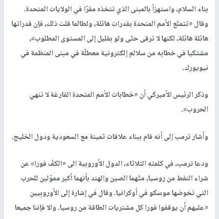
بناء السلام، واستهزأ بالمبنى الذي تتخذه مقرّا في الولايات المتحدة.
وقال «تتمتّع الأمم المتحدة بقدرات هائلة، ولطالما قلت ذلك، فإن قدراتها
هائلة هائلة، لكنها لا ترقى حتّى ولو بقليل إلى المستوى المطلوب»،
مشتكيا في خطابه من سلالم إلكترونية معطلّة في مبنى المنظمة في
نيويورك.
وذكر الرئيس الأميركي أن «خطابات الأمم المتحدة الفارغة لا تنهي
الحروب».
وأشار ترمب إلى أنه قام ببناء علاقات ثمينة مع السعودية ودول الخليج.
ودعا ترمب، في كلمته الثلاثاء، الدول الأوروبية الى «الكفّ فورا» عن
شراء النفط من روسيا، متّهما الصين والهند بأنهما أكبر مموّلين للحرب
التي تخوضها موسكو في أوكرانيا. وقال في إشارة إلى الأوروبيين
«عليهم أن يوقفوا فورا كل مشتريات الطاقة من روسيا. والا فإننا جميعا