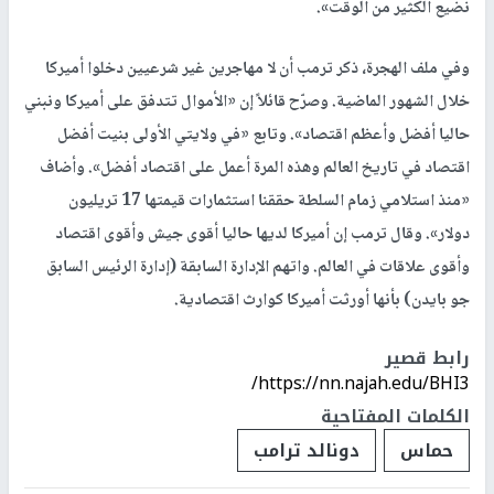
نضيع الكثير من الوقت».
وفي ملف الهجرة، ذكر ترمب أن لا مهاجرين غير شرعيين دخلوا أميركا
خلال الشهور الماضية. وصرّح قائلاً إن «الأموال تتدفق على أميركا ونبني
حاليا أفضل وأعظم اقتصاد». وتابع «في ولايتي الأولى بنيت أفضل
اقتصاد في تاريخ العالم وهذه المرة أعمل على اقتصاد أفضل». وأضاف
«منذ استلامي زمام السلطة حققنا استثمارات قيمتها 17 تريليون
دولار». وقال ترمب إن أميركا لديها حاليا أقوى جيش وأقوى اقتصاد
وأقوى علاقات في العالم. واتهم الإدارة السابقة (إدارة الرئيس السابق
جو بايدن) بأنها أورثت أميركا كوارث اقتصادية.
رابط قصير
https://nn.najah.edu/BHI3/
الكلمات المفتاحية
حماس
دونالد ترامب