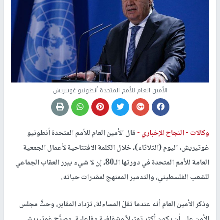
الأمين العام للأمم المتحدة أنطونيو غوتيريش
وكالات -
النجاح الإخباري -
قال الأمين العام للأمم المتحدة أنطونيو
غوتيريش، اليوم (الثلاثاء)، خلال الكلمة الافتتاحية لأعمال الجمعية
العامة للأمم المتحدة في دورتها الـ80، إن لا شيء يبرر العقاب الجماعي
للشعب الفلسطيني، والتدمير الممنهج لمقدرات حياته.
وذكر الأمين العام أنه عندما تقلّ المساءلة، تزداد المقابر، وحثَّ مجلس
الأمن على أن يكون أكثر تمثيلاً وشفافية وفاعلية. وصرَّح غوتيريش