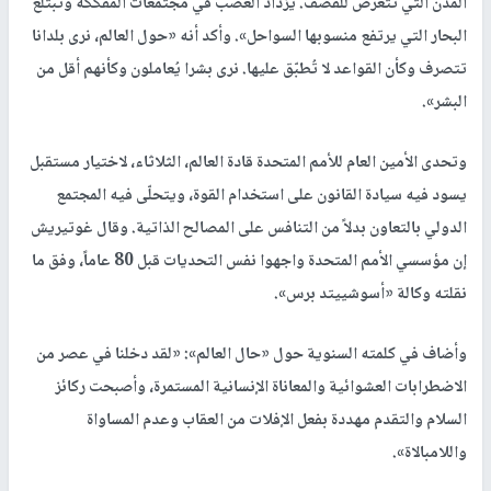
المدن التي تتعرض للقصف. يزداد الغضب في مجتمعات المفككة وتبتلع
البحار التي يرتفع منسوبها السواحل». وأكد أنه «حول العالم، نرى بلدانا
تتصرف وكأن القواعد لا تُطبّق عليها. نرى بشرا يُعاملون وكأنهم أقل من
البشر».
وتحدى الأمين العام للأمم المتحدة قادة العالم، الثلاثاء، لاختيار مستقبل
يسود فيه سيادة القانون على استخدام القوة، ويتحلّى فيه المجتمع
الدولي بالتعاون بدلاً من التنافس على المصالح الذاتية. وقال غوتيريش
إن مؤسسي الأمم المتحدة واجهوا نفس التحديات قبل 80 عاماً، وفق ما
نقلته وكالة «أسوشييتد برس».
وأضاف في كلمته السنوية حول «حال العالم»: «لقد دخلنا في عصر من
الاضطرابات العشوائية والمعاناة الإنسانية المستمرة، وأصبحت ركائز
السلام والتقدم مهددة بفعل الإفلات من العقاب وعدم المساواة
واللامبالاة».