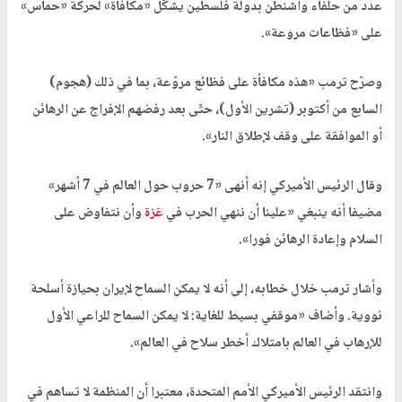
عدد من حلفاء واشنطن بدولة فلسطين يشكّل «مكافأة» لحركة «حماس»
على «فظاعات مروعة».
وصرّح ترمب «هذه مكافأة على فظائع مروّعة، بما في ذلك (هجوم)
السابع من أكتوبر (تشرين الأول)، حتّى بعد رفضهم الإفراج عن الرهائن
أو الموافقة على وقف لإطلاق النار».
وقال الرئيس الأميركي إنه أنهى «7 حروب حول العالم في 7 أشهر»
مضيفا أنه ينبغي «علينا أن ننهي الحرب في
غزة
وأن نتفاوض على
السلام وإعادة الرهائن فورا».
وأشار ترمب خلال خطابه، إلى أنه لا يمكن السماح لإيران بحيازة أسلحة
نووية. وأضاف «موقفي بسيط للغاية: لا يمكن السماح للراعي الأول
للإرهاب في العالم بامتلاك أخطر سلاح في العالم».
وانتقد الرئيس الأميركي الأمم المتحدة، معتبرا أن المنظمة لا تساهم في