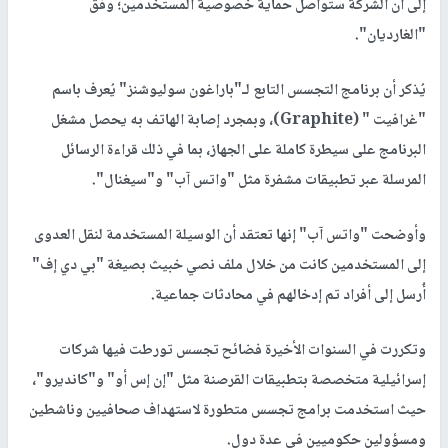
إلى أن الشركة ستواصل حماية خصوصية المستخدمين؛ وفق
"الغارديان".
يُذكر أن برنامج التجسس التابع لـ"باراغون سوليوشنز" يُعرف باسم
"غرافيت " (Graphite)، وبمجرد إصابة الهاتف به يحصل مشغل
البرنامج على سيطرة كاملة على الجهاز، بما في ذلك قراءة الرسائل
المرسلة عبر تطبيقات مشفرة مثل "واتس آب" و"سيغنال".
وأوضحت "واتس آب" إنها تعتقد أن الوسيلة المستخدمة لنقل العدوى
إلى المستخدمين كانت من خلال ملف نصي خبيث بصيغة "بي دي إف"
أُرسل إلى أفراد تم إدخالهم في محادثات جماعية.
وتكررت في السنوات الأخيرة فضائح تجسس تورطت فيها شركات
إسرائيلية متخصصة بتطبيقات القرصنة مثل "إن إس أو" و"كانديرو"،
حيث استخدمت برامج تجسس متطورة لاستهداف صحافيين وناشطين
ومسؤولين حكوميين في عدة دول.