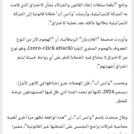
وتابع "أبلغنا سلطات إنفاذ القانون والشركاء بشأن الاختراق الذي قامت
به الشركة الإسرائيلية، وأرسلت ’واتس آب’ خطابا قانونيا إلى الشركة
الإسرائيلية يطالبها بالكف بعد عملية الاختراق".
وأوردت صحيفة "الغارديان" البريطانية، أن "الهجوم كان من النوع
المعروف بالهجوم الصفري النقرة (zero-click attack)، وهو نوع
من الاختراق لا يحتاج فيه الضحايا للنقر على أي روابط خبيثة ليتم
اختراق أجهزتهم".
وبحسب "واتس آب"، فإن الهجمات جرى إحباطها في كانون الأول/
ديسمبر 2024، لكنها لم تحدد المدة التي ظل فيها المستهدفون عرضة
للخطر.
وقال متحدث باسم "واتس آب"، إن "هذه الواقعة تظهر مرة أخرى أهمية
محاسبة شركات برامج التجسس على أنشطتها غير القانونية"، مشيرا