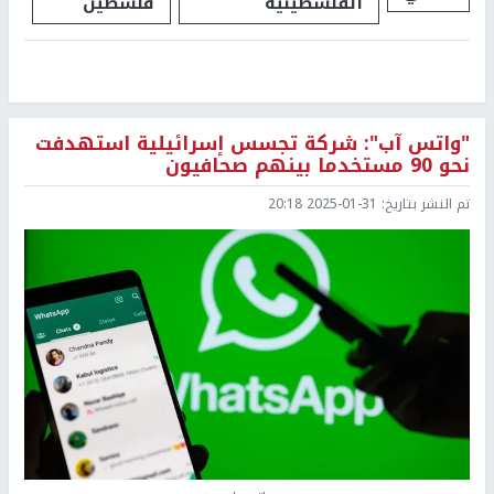
الفلسطينية
فلسطين
"واتس آب": شركة تجسس إسرائيلية استهدفت
نحو 90 مستخدما بينهم صحافيون
تم النشر بتاريخ:
2025-01-31 20:18