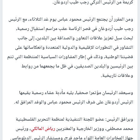
كريمة من الرئيس التركي رجب طيب أردوغان.
ومن المقرر أن يجتمع الرئيس محمود عباس يوم غد الثلاثاء، مع الرئيس
رجب طيب أردوغان في قصر الرئاسة عقب مراسم استقبال رسمية،
لبحث سبل تعزيز علاقات التعاون والصداقة بين البلدين، إلى جانب
التشاور في التطورات الإقليمية والدولية المتعددة وانعكاساتها على
قضيتنا الوطنية، وذلك في إطار المشاورات السياسية المنتظمة التي تتم
بين الرئيسين والبلدين الصديقين، في ظل ما يجمعهما من روابط
وعلاقات تاريخية.
وسيعقد الرئيسان مؤتمرا صحفيا، يليه مأدبة عشاء رسمية يقيمها
الرئيس أردوغان على شرف الرئيس محمود عباس والوفد المرافق له.
ويرافق الرئيس: عضو اللجنة التنفيذية لمنظمة التحرير الفلسطينية
محمد مصطفى، ووزير الخارجية والمغتربين
رياض المالكي
، ورئيس
جهاز المخابرات العامة اللواء ماجد فرج، ومستشار الرئيس الدبلوماسي