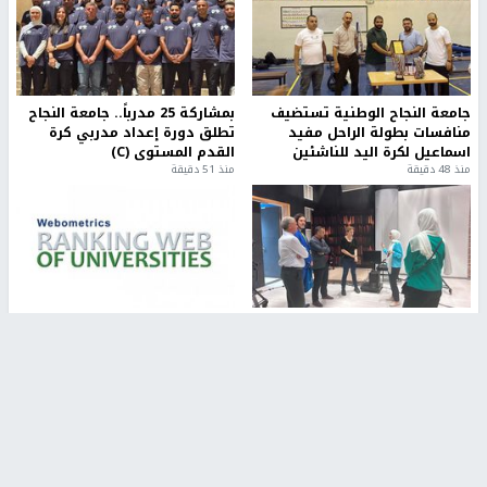
جامعة النجاح الوطنية تستضيف
بمشاركة 25 مدرباً.. جامعة النجاح
منافسات بطولة الراحل مفيد
تطلق دورة إعداد مدربي كرة
اسماعيل لكرة اليد للناشئين
القدم المستوى (C)
منذ 48 دقيقة
منذ 51 دقيقة
مركز إعلام النجاح يستضيف وفدًا
جامعة النجاح الأولى فلسطينياً
أكاديميًا من جامعة لوليو
وضمن أفضل 40 جامعة عربية في
للتكنولوجيا السويدية
تصنيف "ويبومتركس"
منذ 9 دقيقة
منذ 2 ساعة
تقارير
" قانون درومي".. بين حق الدفاع عن النفس وواقع