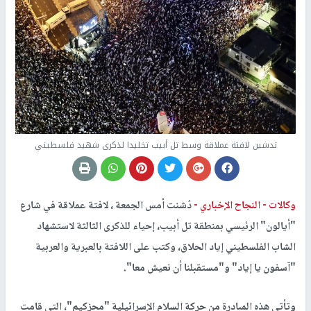
تدشين لافتة عملاقة وسط تل أبيب تخليدا لذكرى شهيد فلسطيني
وكالات -
النجاح الإخباري -
دُشنت أمس الجمعة ، لافتة عملاقة في شارع
"أيالون" الرئيسي بمنطقة تل أبيب، إحياء للذكرى الثالثة لاستشهاد
الشاب الفلسطيني إياد الحلاق، وكتب على اللافتة بالعبرية والعربية
"آسفون يا إياد" و"مستقبلنا أن نعيش معا".
وتأتي هذه المبادرة من حركة السلام الإسرائيلية "محزكيم"، التي قامت