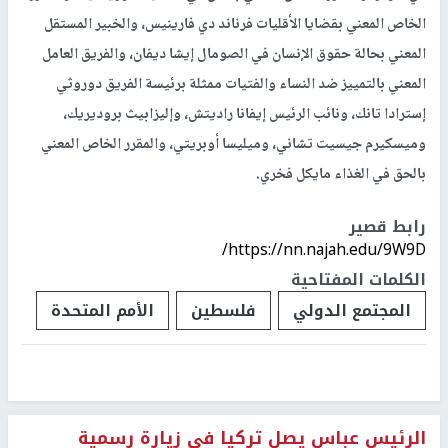
الخاص المعني بقضايا الأقليات فرناند دي فارينيس، والخبير المستقل
المعني بحالة حقوق الإنسان في الصومال إيشا ديفان، والفريق العامل
المعني بالتمييز ضد النساء والفتيات ممثلة برئيسة الفريق دوروثي
إسترادا تانك، ونائب الرئيس إيفانا راديتش، وإليزابيث بروديريك،
وميسكيرم جيسيت تشاني، وميليسا أوبريتي، والمقرر الخاص المعني
بالحق في الغذاء مايكل فخري.
رابط قصير
https://nn.najah.edu/9W9D/
الكلمات المفتاحية
المجتمع الدولي
فلسطين
الأمم المتحدة
الرئيس عباس يصل تركيا في زيارة رسمية