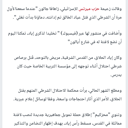
وقالت زعيمة
حزب ميرتس
الإسرائيلي، زاهافا جالون "عندما سمعنا لأول
مرة أن الشرطي الذي قتل عياد الخالق تم إدانته، دماؤنا بدأت تغلي".
وأضافت في منشور لها عبر (فيسبوك) " تخليدا لذكرى إياد، تمكنا اليوم
أن نضع لافتة له في شارع أيالون"
وكان إياد الحلاق، من القدس الشرقية، مريض بالتوحد، قُتل برصاص
شرطي احتلال أثناء توجهه إلى مؤسسة التربية الخاصة حيث كان
يدرس.
ومطلع الشهر الحالي، برأت محكمة الاحتلال الشرطي المتهم بقتل
الحلاق، الأمر الذي أثار احتجاجات واسعة، وفقا لوسائل إعلام عبرية.
وتنوي "محزكيم" إطلاق حملة تمويل جماهيرية جديدة لنصب لافتة
مماثلة في القدس، مسقط رأس إياد، بهدف إظهار التضامن والتذكير