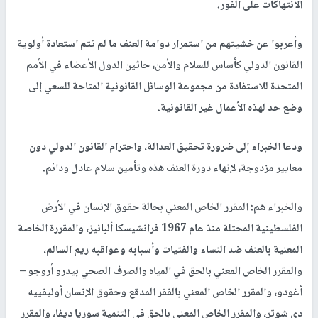
الانتهاكات على الفور.
وأعربوا عن خشيتهم من استمرار دوامة العنف ما لم تتم استعادة أولوية
القانون الدولي كأساس للسلام والأمن، حاثين الدول الأعضاء في الأمم
المتحدة للاستفادة من مجموعة الوسائل القانونية المتاحة للسعي إلى
وضع حد لهذه الأعمال غير القانونية.
ودعا الخبراء إلى ضرورة تحقيق العدالة، واحترام القانون الدولي دون
معايير مزدوجة، لإنهاء دورة العنف هذه وتأمين سلام عادل ودائم.
والخبراء هم: المقرر الخاص المعني بحالة حقوق الإنسان في الأرض
الفلسطينية المحتلة منذ عام 1967 فرانشيسكا ألبانيز، والمقررة الخاصة
المعنية بالعنف ضد النساء والفتيات وأسبابه وعواقبه ريم السالم،
والمقرر الخاص المعني بالحق في المياه والصرف الصحي بيدرو أروجو –
أغودو، والمقرر الخاص المعني بالفقر المدقع وحقوق الإنسان أوليفييه
دي شوتر، والمقرر الخاص المعني بالحق في التنمية سوريا ديفا، والمقرر