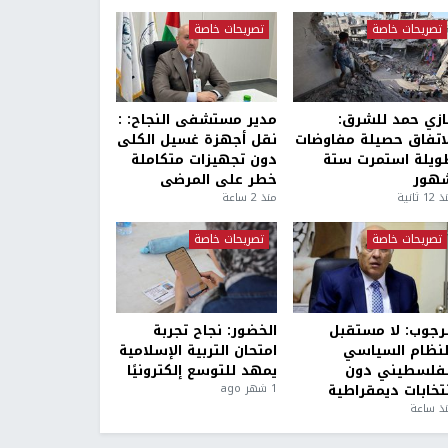
تصريحات خاصة
تصريحات خاصة
ازي حمد للشرق:
مدير مستشفى النجاح: :
لاتفاق حصيلة مفاوضات
نقل أجهزة غسيل الكلى
ويلة استمرت ستة
دون تجهيزات متكاملة
هور
خطر على المرضى
1 ثانية
منذ 2 ساعة
تصريحات خاصة
تصريحات خاصة
لرجوب: لا مستقبل
الخضور: نجاح تجربة
لنظام السياسي
امتحان التربية الإسلامية
لفلسطيني دون
يمهد للتوسع إلكترونيًا
نتخابات ديمقراطية
1 شهر ago
ذ ساعة