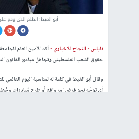
أبو الغيط: الظلم الذي وقع على الفلسط
نابلس -
النجاح الإخباري -
أكد الأمين العام للجامع
حقوق الشعب الفلسطيني وتجاهل مبادئ القانون الدول
وقال أبو الغيط في كلمة له لمناسبة اليوم العالمي 
أي توجّه نحو فرض أمرٍ واقع أو طرح مُبادرات وخُط
لعملية السلام القائمة على مبدأ الأرض مُقابل السل
وسيبقى الحق الفلسطيني ثابتاً لا يسقط بالتقادم أو 
وأضاف: رغم الانشغال العالمي بخطر جائحة "كورونا"، 