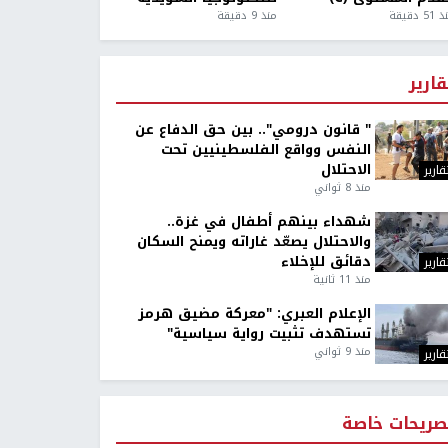
5 دقيقة
منذ 9 دقيقة
قارير
" قانون درومي".. بين حق الدفاع عن
النفس وواقع الفلسطينيين تحت
الاحتلال
قارير
منذ 8 ثواني
شهداء بينهم أطفال في غزة..
والاحتلال يصعّد غاراته ويمنح السكان
دقائق للإخلاء
قارير
منذ 11 ثانية
الإعلام العبري: "معركة مضيق هرمز
تستهدف تثبيت رواية سياسية"
منذ 9 ثواني
قارير
صريحات خاصة