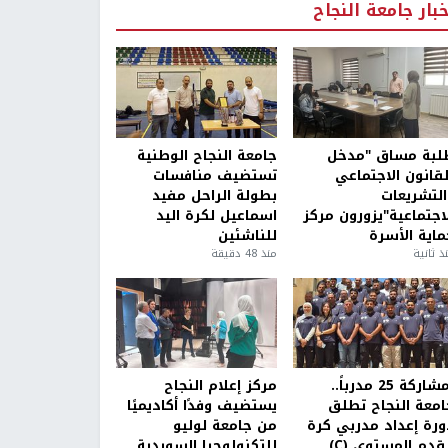
خبار جامعة النجاح
لبة مساق "مدخل
جامعة النجاح الوطنية
لقانون الاجتماعي
تستضيف منافسات
التشريعات
بطولة الراحل مفيد
لاجتماعية"يزورون مركز
اسماعيل لكرة اليد
ماية الأسرة
للناشئين
ذ ثانية
منذ 48 دقيقة
بمشاركة 25 مدرباً..
مركز إعلام النجاح
امعة النجاح تطلق
يستضيف وفدًا أكاديميًا
ورة إعداد مدربي كرة
من جامعة لوليو
قدم المستوى (C)
للتكنولوجيا السويدية