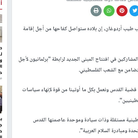
أ
 طيب أردوغان، إن بلاده ستواصل كفاحها من أجل إقامة
ط
ل
المشاركين في افتتاح المبنى الجديد لرابطة "برلمانيون لأجل
و
ا
لتضامن مع الشعب الفلسطيني.
ح
من
قضية القدس ونعمل بكل ما أوتينا من قوة لإنهاء سياسات
سطينيين".
طينية مستقلة وذات سيادة وموحدة عاصمتها القدس
ج
د
ال