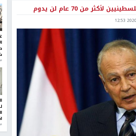
لأكثر من 70 عام لن يدوم
2020-1
غ
ا
ط
ش
منذ 2
ا
ل
ا
ا
من