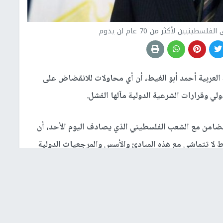
ينيين لأكثر من 70 عام لن يدوم
ة العربية أحمد أبو الغيط، أن أي محاولات للانقضاض على
ي وقرارات الشرعية الدولية مآلها الفشل.
للتضامن مع الشعب الفلسطيني الذي يصادف اليوم الأحد، أن
ط لا تتماشى مع هذه المبادئ والأسس والمرجعيات الدولية
ام ووفق رؤية حل الدولتين، ستنتهي وتُصبح من الماضي
بأي وسيلة أُخرى.
إلا أن إستمرار التبعات الكارثية للاحتلال الإسرائيلي