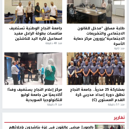
طلبة مساق "مدخل للقانون
جامعة النجاح الوطنية تستضيف
الاجتماعي والتشريعات
منافسات بطولة الراحل مفيد
الاجتماعية"يزورون مركز حماية
اسماعيل لكرة اليد للناشئين
الأسرة
منذ 48 دقيقة
منذ ثانية
بمشاركة 25 مدرباً.. جامعة النجاح
مركز إعلام النجاح يستضيف وفدًا
تطلق دورة إعداد مدربي كرة
أكاديميًا من جامعة لوليو
القدم المستوى (C)
للتكنولوجيا السويدية
منذ 51 دقيقة
منذ 9 دقيقة
تقارير
بالصور| مرضى عالقون في غزة يناشدون بإجلائهم