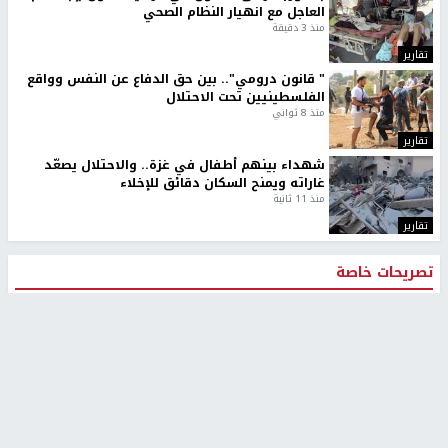
العاجل مع انهيار النظام الصحي
منذ 3 دقيقة
تقارير
" قانون درومي".. بين حق الدفاع عن النفس وواقع
الفلسطينيين تحت الاحتلال
منذ 8 ثواني
تقارير
شهداء بينهم أطفال في غزة.. والاحتلال يصعّد
غاراته ويمنح السكان دقائق للإخلاء
منذ 11 ثانية
تقارير
تصريحات خاصة
تصريحات خاصة
تصريحات خاصة
غازي حمد للشرق: الاتفاق حصيلة
مدير مستشفى النجاح: : نقل
مفاوضات طويلة استمرت ستة
أجهزة غسيل الكلى دون تجهيزات