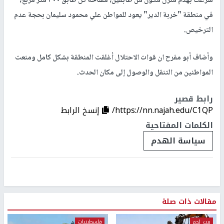
شرعت بهدم منزل مكون من طابقين، مساحة كل طابق ٢٠٠ متر مربع،
في منطقة "خربة الدير" يعود للمواطن علي محمود سليمان بحجة عدم
الترخيص.
وأضاف أبو مفرح ان قوات الاحتلال أغلقت المنطقة بشكل كامل ومنعت
المواطنين من التنقل والوصول إلى مكان الحدث.
رابط قصير
https://nn.najah.edu/C1QP/
إنسخ الرابط
الكلمات المفتاحية
سياسة الهدم
مقالات ذات صلة
بيت لحم
فلسطينيات