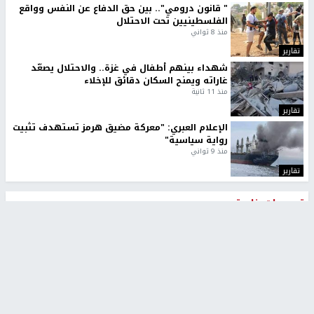
" قانون درومي".. بين حق الدفاع عن النفس وواقع
الفلسطينيين تحت الاحتلال
منذ 8 ثواني
تقارير
شهداء بينهم أطفال في غزة.. والاحتلال يصعّد
غاراته ويمنح السكان دقائق للإخلاء
منذ 11 ثانية
تقارير
الإعلام العبري: "معركة مضيق هرمز تستهدف تثبيت
رواية سياسية"
منذ 9 ثواني
تقارير
تصريحات خاصة
تصريحات خاصة
تصريحات خاصة
غازي حمد للشرق: الاتفاق حصيلة
مدير مستشفى النجاح: : نقل