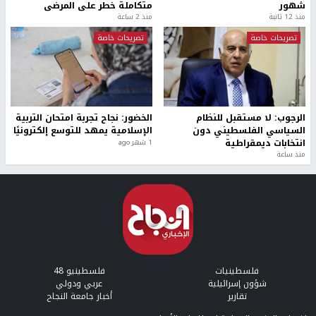
شهور
متكاملة خطر على المرضى
منذ 12 ثانية
منذ 2 ساعة
تصريحات خاصة
تصريحات خاصة
الرجوب: لا مستقبل للنظام
الخضور: نجاح تجربة امتحان التربية
السياسي الفلسطيني دون
الإسلامية يمهد للتوسع إلكترونيًا
انتخابات ديمقراطية
1 شهر ago
منذ ساعة
فلسطينيات
فلسطينيو 48
شؤون إسرائيلية
عربي ودولي
تقارير
أخبار جامعة النجاح