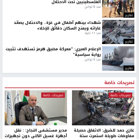
الفلسطينيين تحت الاحتلال
منذ 8 ثواني
تقارير
شهداء بينهم أطفال في غزة.. والاحتلال يصعّد
غاراته ويمنح السكان دقائق للإخلاء
منذ 11 ثانية
تقارير
الإعلام العبري: "معركة مضيق هرمز تستهدف تثبيت
رواية سياسية"
منذ 9 ثواني
تقارير
تصريحات خاصة
تصريحات خاصة
تصريحات خاصة
غازي حمد للشرق: الاتفاق حصيلة
مدير مستشفى النجاح: : نقل
مفاوضات طويلة استمرت ستة
أجهزة غسيل الكلى دون تجهيزات