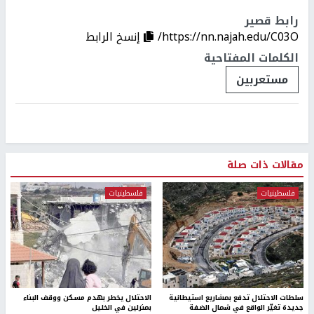
رابط قصير
https://nn.najah.edu/C03O/
إنسخ الرابط
الكلمات المفتاحية
مستعربين
مقالات ذات صلة
فلسطينيات
فلسطينيات
سلطات الاحتلال تدفع بمشاريع استيطانية
الاحتلال يخطر بهدم مسكن ووقف البناء
جديدة تغيّر الواقع في شمال الضفة
بمنزلين في الخليل