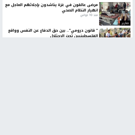
مرضى عالقون في غزة يناشدون بإجلائهم العاجل مع
انهيار النظام الصحي
منذ 10 ثواني
تقارير
" قانون درومي".. بين حق الدفاع عن النفس وواقع
الفلسطينيين تحت الاحتلال
منذ 8 ثواني
تقارير
شهداء بينهم أطفال في غزة.. والاحتلال يصعّد
غاراته ويمنح السكان دقائق للإخلاء
منذ 11 ثانية
تقارير
تصريحات خاصة
تصريحات خاصة
تصريحات خاصة
غازي حمد للشرق: الاتفاق حصيلة
مدير مستشفى النجاح: : نقل