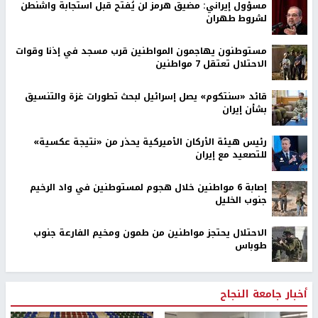
مسؤول إيراني: مضيق هرمز لن يُفتح قبل استجابة واشنطن
لشروط طهران
مستوطنون يهاجمون المواطنين قرب مسجد في إذنا وقوات
الاحتلال تعتقل 7 مواطنين
قائد «سنتكوم» يصل إسرائيل لبحث تطورات غزة والتنسيق
بشأن إيران
رئيس هيئة الأركان الأميركية يحذر من «نتيجة عكسية»
للتصعيد مع إيران
إصابة 6 مواطنين خلال هجوم لمستوطنين في واد الرخيم
جنوب الخليل
الاحتلال يحتجز مواطنين من طمون ومخيم الفارعة جنوب
طوباس
أخبار جامعة النجاح