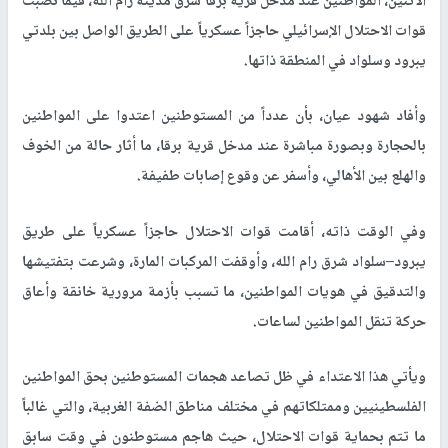
الاثنين، المواطنين عند مدخل قرية برقا شرق مدينة رام الله، فيما نصبت
قوات الاحتلال الإسرائيلي حاجزاً عسكرياً على الطريق الواصل بين بلدتي
يبرود وسلواد في المنطقة ذاتها
.
وأفاد شهود عيان، بأن عدداً من المستوطنين اعتدوا على المواطنين
بالحجارة وبصورة مباشرة عند مدخل قرية برقا، ما أثار حالة من الخوف
والهلع بين الأهالي، وأسفر عن وقوع إصابات طفيفة
.
وفي الوقت ذاته، أقامت قوات الاحتلال حاجزاً عسكرياً على طريق
يبرود–سلواد شرق رام الله، وأوقفت المركبات المارة، وشرعت بتفتيشها
والتدقيق في هويات المواطنين، ما تسبب بأزمة مرورية خانقة وأعاق
حركة تنقل المواطنين لساعات
.
ويأتي هذا الاعتداء في ظل تصاعد هجمات المستوطنين بحق المواطنين
الفلسطينيين وممتلكاتهم في مختلف مناطق الضفة الغربية، والتي غالباً
ما تتم بحماية قوات الاحتلال، حيث هاجم مستوطنون في وقت سابق