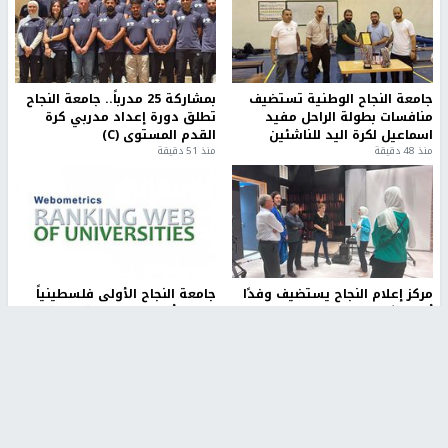
جامعة النجاح الوطنية تستضيف
بمشاركة 25 مدرباً.. جامعة النجاح
منافسات بطولة الراحل مفيد
تطلق دورة إعداد مدربي كرة
اسماعيل لكرة اليد للناشئين
القدم المستوى (C)
منذ 48 دقيقة
منذ 51 دقيقة
مركز إعلام النجاح يستضيف وفدًا
جامعة النجاح الأولى فلسطينياً
أكاديميًا من جامعة لوليو
وضمن أفضل 40 جامعة عربية في
للتكنولوجيا السويدية
تصنيف "ويبومتركس"
منذ 10 دقيقة
منذ 2 ساعة
تقارير
" قانون درومي".. بين حق الدفاع عن النفس وواقع
الفلسطينيين تحت الاحتلال