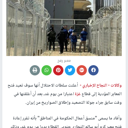
معبر رفح
وكالات -
النجاح الإخباري -
أعلنت سلطات الاحتلال أنها سوف تعيد فتح
المعابر المؤدية إلى قطاع
غزة
اعتبارا من يوم غد، بعد أن أغلقتها في
وقت سابق جراء جولة التصعيد وإطلاق الصواريخ من إيران.
​وأفاد ما يسمى "منسق أعمال الحكومة في المناطق" بأنه تقرر إعادة
فتح معبر كرم أبو سالم التجاري جنوبي القطاع بدءا من يوم غد، وذلك