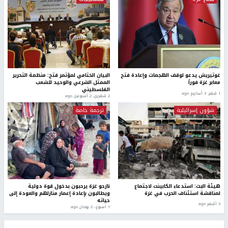
غوتيريش يدعو لوقف الهجمات وإعادة فتح
البيان الختامي لمؤتمر فتح: منظمة التحرير
معابر غزة فوراً
الممثل الشرعي والوحيد للشعب
الفلسطيني
1 شهر، 3 أسابيع ago
2 شهرين، 2 أسبوعين ago
شؤون إسرائيلية
ترجمة خاصة
هيئة البث: استدعاء الكابينت لاجتماع
نازحو غزة يرحبون بدخول قوة دولية
لمناقشة استئناف الحرب في غزة
ويطالبون بإعادة إعمار منازلهم والعودة إلى
حياته
3 أشهر ago
1 اسبوع.، 2 يومان ago