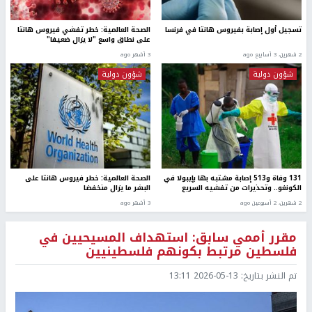
تسجيل أول إصابة بفيروس هانتا في فرنسا
الصحة العالمية: خطر تفشي فيروس هانتا
على نطاق واسع "لا يزال ضعيفا"
2 شهرين، 3 أسابيع ago
3 أشهر ago
شؤون دولية
شؤون دولية
131 وفاة و513 إصابة مشتبه بها بإيبولا في
الصحة العالمية: خطر فيروس هانتا على
الكونغو.. وتحذيرات من تفشيه السريع
البشر ما يزال منخفضا
2 شهرين، 2 أسبوعين ago
3 أشهر ago
مقرر أممي سابق: استهداف المسيحيين في
فلسطين مرتبط بكونهم فلسطينيين
تم النشر بتاريخ:
2026-05-13 13:11