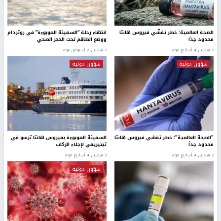
الصحة العالمية: خطر تفشّي فيروس هانتا
انتهاء رحلة “السفينة الموبوءة” في روتردام
محدود جدًا
ووضع الطاقم تحت الحجر الصحي
2 شهرين، 4 أسابيع ago
2 شهرين، 2 أسبوعين ago
شؤون دولية
شؤون دولية
"الصحة العالمية": خطر تفشي فيروس هانتا
السفينة الموبوءة بفيروس هانتا ترسو في
محدود جداً
تينيريفي لإجلاء الركاب
2 شهرين، 4 أسابيع ago
2 شهرين، 4 أسابيع ago
شؤون دولية