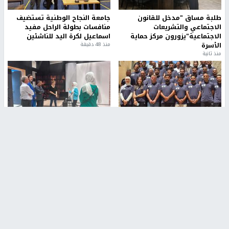
طلبة مساق "مدخل للقانون
جامعة النجاح الوطنية تستضيف
الاجتماعي والتشريعات
منافسات بطولة الراحل مفيد
الاجتماعية"يزورون مركز حماية
اسماعيل لكرة اليد للناشئين
الأسرة
منذ 48 دقيقة
منذ ثانية
بمشاركة 25 مدرباً.. جامعة النجاح
مركز إعلام النجاح يستضيف وفدًا
تطلق دورة إعداد مدربي كرة
أكاديميًا من جامعة لوليو
القدم المستوى (C)
للتكنولوجيا السويدية
منذ 51 دقيقة
منذ 9 دقيقة
تقارير
" قانون درومي".. بين حق الدفاع عن النفس وواقع
الفلسطينيين تحت الاحتلال
منذ 8 ثواني
تقارير