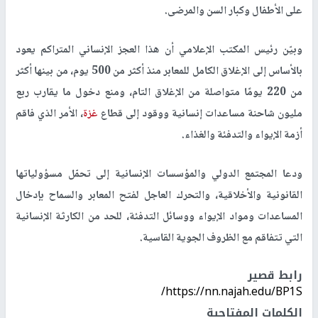
على الأطفال وكبار السن والمرضى.
وبيّن رئيس المكتب الإعلامي أن هذا العجز الإنساني المتراكم يعود
بالأساس إلى الإغلاق الكامل للمعابر منذ أكثر من 500 يوم، من بينها أكثر
من 220 يومًا متواصلة من الإغلاق التام، ومنع دخول ما يقارب ربع
مليون شاحنة مساعدات إنسانية ووقود إلى قطاع
غزة
، الأمر الذي فاقم
أزمة الإيواء والتدفئة والغذاء.
ودعا المجتمع الدولي والمؤسسات الإنسانية إلى تحمّل مسؤولياتها
القانونية والأخلاقية، والتحرك العاجل لفتح المعابر والسماح بإدخال
المساعدات ومواد الإيواء ووسائل التدفئة، للحد من الكارثة الإنسانية
التي تتفاقم مع الظروف الجوية القاسية.
رابط قصير
https://nn.najah.edu/BP1S/
الكلمات المفتاحية