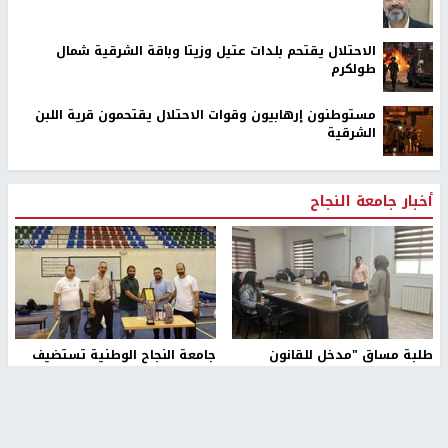
الاحتلال يقتحم بلدات عتيل وزيتا وباقة الشرقية شمال
طولكرم
مستوطنون إرهابيون وقوات الاحتلال يقتحمون قرية اللبن
الشرقية
أخبار جامعة النجاح
طلبة مساق "مدخل للقانون
جامعة النجاح الوطنية تستضيف
الاجتماعي والتشريعات
منافسات بطولة الراحل مفيد
الاجتماعية"يزورون مركز حماية
اسماعيل لكرة اليد للناشئين
الأسرة
منذ 48 دقيقة
منذ ثانية