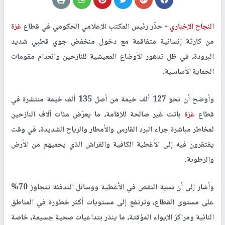
النجاح الإخباري -
حذّر رئيس المكتب الإعلامي الحكومي في قطاع
غزة
من كارثة إنسانية متفاقمة مع دخول منخفض جوي قطبي شديد
البرودة، في ظل تدهور الأوضاع المعيشية للنازحين وانعدام مقومات
الحماية الأساسية.
وأوضح أن نحو 127 ألف خيمة من أصل 135 ألف خيمة منتشرة في
قطاع
غزة
باتت غير صالحة للإقامة، ما يعرّض مئات آلاف النازحين
لمخاطر مباشرة جراء البرد القارس والأمطار والرياح الشديدة، في وقت
يفتقرون فيه إلى الأغطية الكافية والفراش الذي يحميهم من الأرض
والرطوبة.
وأشار إلى أن نسبة النقص في الأغطية ووسائل التدفئة تتجاوز 70%
على مستوى القطاع، وترتفع إلى مستويات أكثر خطورة في المناطق
النائية ومراكز الإيواء المؤقتة، ما ينذر بتداعيات صحية جسيمة، خاصة