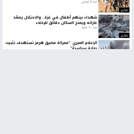
منذ 8 ثواني
تقارير
شهداء بينهم أطفال في غزة.. والاحتلال يصعّد
غاراته ويمنح السكان دقائق للإخلاء
منذ 11 ثانية
تقارير
الإعلام العبري: "معركة مضيق هرمز تستهدف تثبيت
رواية سياسية"
منذ 9 ثواني
تقارير
تصريحات خاصة
تصريحات خاصة
تصريحات خاصة
غازي حمد للشرق: الاتفاق حصيلة
مدير مستشفى النجاح: : نقل
مفاوضات طويلة استمرت ستة
أجهزة غسيل الكلى دون تجهيزات
شهور
متكاملة خطر على المرضى