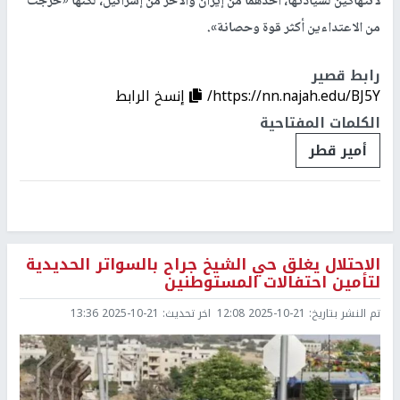
لانتهاكين لسيادتها، أحدهما من إيران والآخر من إسرائيل، لكنها «خرجت
من الاعتداءين أكثر قوة وحصانة».
رابط قصير
https://nn.najah.edu/BJ5Y/
إنسخ الرابط
الكلمات المفتاحية
أمير قطر
الاحتلال يغلق حي الشيخ جراح بالسواتر الحديدية
لتأمين احتفالات المستوطنين
تم النشر بتاريخ:
2025-10-21 12:08
اخر تحديث:
2025-10-21 13:36