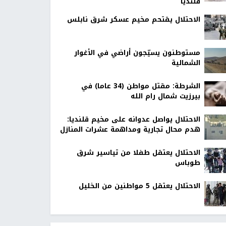
قلنديا
الاحتلال يقتحم مخيم عسكر شرق نابلس
مستوطنون يسيّجون أراضي في الأغوار
الشمالية
الشرطة: مقتل مواطن (34 عاما) في
بيرزيت شمال رام الله
الاحتلال يواصل عدوانه على مخيم قلنديا:
هدم محال تجارية ومداهمة عشرات المنازل
الاحتلال يعتقل طفلا من تياسير شرق
طوباس
الاحتلال يعتقل 5 مواطنين من الخليل