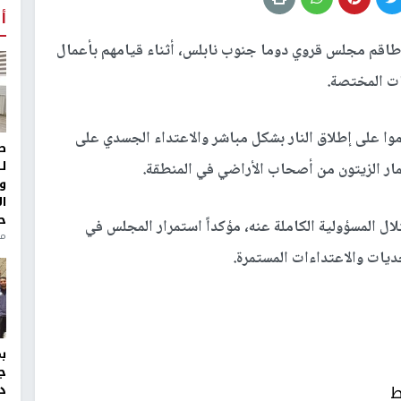
أ
 طاقم مجلس قروي دوما جنوب نابلس، أثناء قيامهم بأعمال
ات المختصة.
موا على إطلاق النار بشكل مباشر والاعتداء الجسدي على
ط
ل
مار الزيتون من أصحاب الأراضي في المنطقة.
و
ا
ح
ال المسؤولية الكاملة عنه، مؤكداً استمرار المجلس في
من
يات والاعتداءات المستمرة.
ج
ط
د