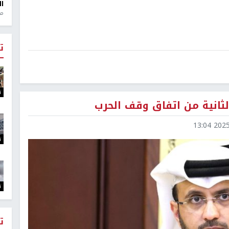
ال
منذ 1
ت
ت
لثانية من اتفاق وقف الحرب
2025-1
ت
ت
ت