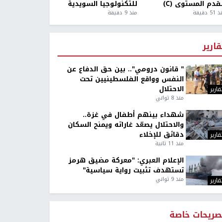
قدم المستوى (C)
للتكنولوجيا السويدية
5 دقيقة
منذ 9 دقيقة
قارير
" قانون درومي".. بين حق الدفاع عن
النفس وواقع الفلسطينيين تحت
الاحتلال
قارير
منذ 8 ثواني
شهداء بينهم أطفال في غزة..
والاحتلال يصعّد غاراته ويمنح السكان
دقائق للإخلاء
قارير
منذ 11 ثانية
الإعلام العبري: "معركة مضيق هرمز
تستهدف تثبيت رواية سياسية"
منذ 9 ثواني
قارير
صريحات خاصة