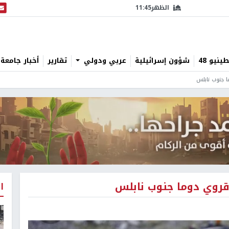
الظهر
11:45
البث
نيو 48
شؤون إسرائيلية
عربي ودولي
تقارير
أخبار جامعة 
جنوب نابلس
وي دوما جنوب نابلس
ا