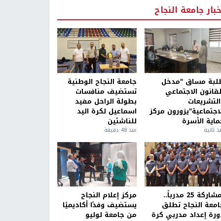
خبار جامعة النجاح
لبة مساق "مدخل
جامعة النجاح الوطنية
لقانون الاجتماعي
تستضيف منافسات
التشريعات
بطولة الراحل مفيد
لاجتماعية"يزورون مركز
اسماعيل لكرة اليد
ماية الأسرة
للناشئين
ذ ثانية
منذ 48 دقيقة
بمشاركة 25 مدرباً..
مركز إعلام النجاح
امعة النجاح تطلق
يستضيف وفدًا أكاديميًا
ورة إعداد مدربي كرة
من جامعة لوليو