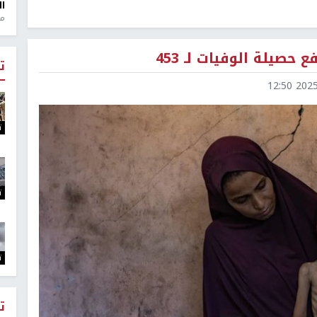
ال
منذ 1
حصيلة الوفيات لـ 453
ت
2025-0
ت
ت
ت
ت