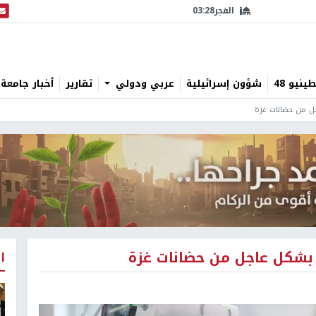
الفجر
03:28
البث
نيو 48
شؤون إسرائيلية
عربي ودولي
تقارير
أخبار جامعة 
ا