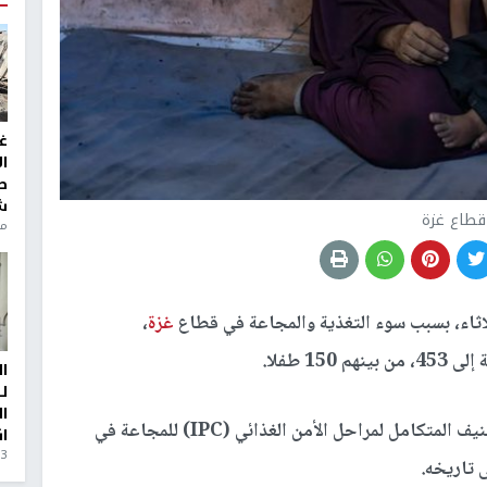
غ
ا
ط
ش
قطاع غزة
منذ 6
اثاء، بسبب سوء التغذية والمجاعة في قطاع
غزة
،
1 طفلا.
ا
ل
ا
مل لمراحل الأمن الغذائي (IPC) للمجاعة في
ا
3 أيام، 23 ساعة ago