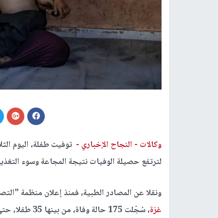
وكالات -
النجاح الإخباري -
توفيت طفلة، اليوم الثل
لترتفع حصيلة الوفيات نتيجة المجاعة وسوء التغذية إلى 453، من بينهم 50
ونقلا عن المصادر الطبية، فمنذ إعلان منظمة "التصنيف المتكا
غزة
، سُجّلت 175 حالة وفاة، من بينها 35 طفلا، حتى تاريخه.