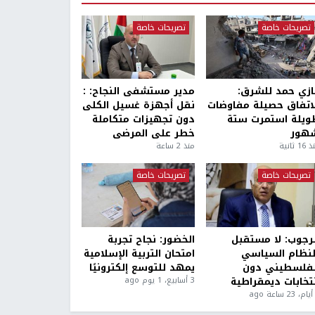
تصريحات خاصة
تصريحات خاصة
ازي حمد للشرق:
مدير مستشفى النجاح: :
لاتفاق حصيلة مفاوضات
نقل أجهزة غسيل الكلى
ويلة استمرت ستة
دون تجهيزات متكاملة
هور
خطر على المرضى
1 ثانية
منذ 2 ساعة
تصريحات خاصة
تصريحات خاصة
لرجوب: لا مستقبل
الخضور: نجاح تجربة
لنظام السياسي
امتحان التربية الإسلامية
لفلسطيني دون
يمهد للتوسع إلكترونيًا
نتخابات ديمقراطية
3 أسابيع، 1 يوم ago