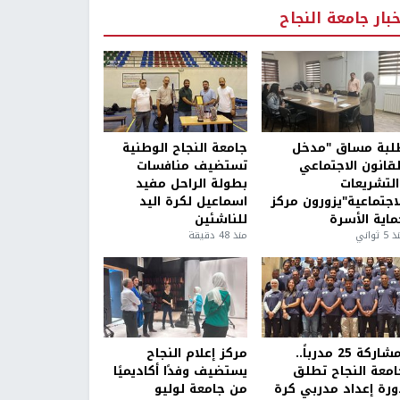
خبار جامعة النجاح
لبة مساق "مدخل
جامعة النجاح الوطنية
لقانون الاجتماعي
تستضيف منافسات
التشريعات
بطولة الراحل مفيد
لاجتماعية"يزورون مركز
اسماعيل لكرة اليد
ماية الأسرة
للناشئين
5 ثواني
منذ 48 دقيقة
بمشاركة 25 مدرباً..
مركز إعلام النجاح
امعة النجاح تطلق
يستضيف وفدًا أكاديميًا
ورة إعداد مدربي كرة
من جامعة لوليو