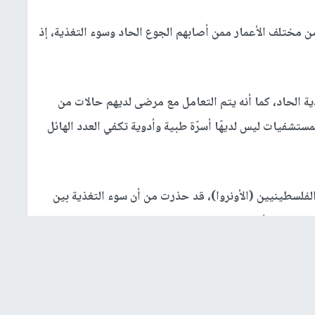
 مختلف الأعمار ممن أصابهم الجوع الحاد وسوء التغذية، إذ
انون سوء التغذية الحاد، كما أنه يتم التعامل مع مرضى لديهم حالات من
لمستشفيات ليس لديهّا أسرّة طبية وأدوية تكفي العدد الهائل
لفلسطينيين (الأونروا)، قد حذرت من أن سوء التغذية بين
 وحزيران/يونيو، نتيجة للحصار الإسرائيلي على قطاع
غزة
.
وأوضحت أن المراكز الصحية والنقاط الطبية التابعة للأونروا قد أجرت في هذه الفترة ما يقرب من 74 ألف فحص
للأطفال للكشف عن سوء التغذية، وحددت ما يقرب من 5,500 حالة من سوء التغذية الحاد الشامل، وأكثر من