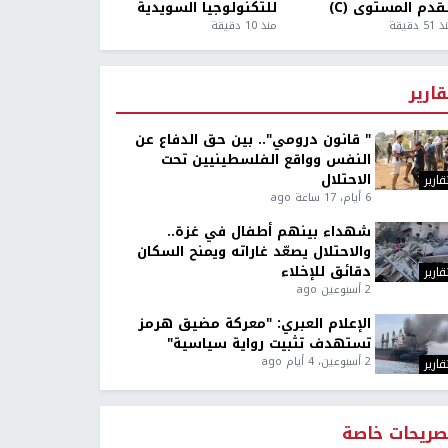
قدم المستوى (C)
للتكنولوجيا السويدية
5 دقيقة
منذ 10 دقيقة
قارير
" قانون درومي".. بين حق الدفاع عن
النفس وواقع الفلسطينيين تحت
الاحتلال
قارير
6 أيام، 17 ساعة ago
شهداء بينهم أطفال في غزة..
والاحتلال يصعّد غاراته ويمنح السكان
دقائق للإخلاء
قارير
2 أسبوعين ago
الإعلام العبري: "معركة مضيق هرمز
تستهدف تثبيت رواية سياسية"
2 أسبوعين، 4 أيام ago
قارير
صريحات خاصة