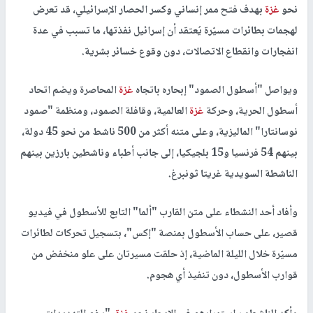
نحو
غزة
بهدف فتح ممر إنساني وكسر الحصار الإسرائيلي، قد تعرض
لهجمات بطائرات مسيّرة يُعتقد أن إسرائيل نفذتها، ما تسبب في عدة
انفجارات وانقطاع الاتصالات، دون وقوع خسائر بشرية.
ويواصل "أسطول الصمود" إبحاره باتجاه
غزة
المحاصرة ويضم اتحاد
أسطول الحرية، وحركة
غزة
العالمية، وقافلة الصمود، ومنظمة "صمود
نوسانتارا" الماليزية، وعلى متنه أكثر من 500 ناشط من نحو 45 دولة،
بينهم 54 فرنسيا و15 بلجيكيا، إلى جانب أطباء وناشطين بارزين بينهم
الناشطة السويدية غريتا ثونبرغ.
وأفاد أحد النشطاء على متن القارب "ألما" التابع للأسطول في فيديو
قصير، على حساب الأسطول بمنصة "إكس"، بتسجيل تحركات لطائرات
مسيّرة خلال الليلة الماضية، إذ حلقت مسيرتان على علو منخفض من
قوارب الأسطول، دون تنفيذ أي هجوم.