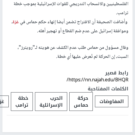
الفلسطينيين والانسحاب التدريجي للقوات الإسرائيلية بموجب خطة
ترامب.
وأضافت الصحيفة أن الاقتراح تضمن أيضا إنهاء حكم حماس في
غزة
،
وموافقة إسرائيل على عدم ضم القطاع أو تهجير أهله.
وقال مسؤول من حماس طلب عدم الكشف عن هويته لـ"رويترز"،
السبت، إن الحركة لم تُعرض عليها أي خطة.
رابط قصير
https://nn.najah.edu/BHQR/
الكلمات المفتاحية
حركة
الحرب
خطة
المفاوضات
غز
حماس
الإسرائلية
ترامب