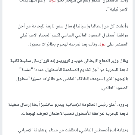
وأكد الناشطون استمرارهم في الإبحار نحو
غزة
، "رغم التهديدات
الإسرائيلية".
وأعلنت كل من إيطاليا وإسبانيا إرسال سفن تابعة للبحرية من أجل
مرافقة أسطول الصمود العالمي الساعي لكسر الحصار الإسرائيلي
المستمر على
غزة
، وذلك بعد تعرضه لهجوم بطائرات مسيّرة.
وقال وزير الدفاع الإيطالي غويدو كروزيتو إنه قرر إرسال سفينة ثانية
تابعة للبحرية من أجل تقديم المساعدة للأسطول، منددا "بشدة"
بالهجوم الذي استهدف الثلاثاء الماضي عبر طائرات مسيّرة أسطول
الصمود العالمي.
بدوره، أعلن رئيس الحكومة الإسبانية بيدرو سانشيز أيضا إرسال سفينة
تابعة للبحرية لمرافقة الأسطول تحسبا لاحتمال تعرضه لهجمات.
ونهاية آب/ أغسطس الماضي، انطلقت من ميناء برشلونة الإسباني