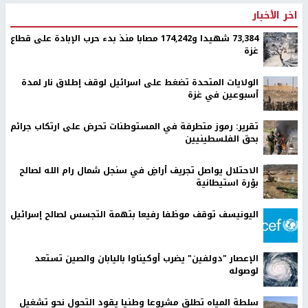
اخر الأخبار
73,384 شهيدا و174,242 مصابا منذ بدء حرب الإبادة على قطاع
غزة
الولايات المتحدة تضغط على اسرائيل لوقف إطلاق نار لمدة
أسبوعين في غزة
تقرير: رموز متطرفة في المستوطنات تحرض على ارتكاب جرائم
بحق الفلسطينيين
الاحتلال يواصل تجريف أراضٍ في سنجل شمال رام الله لصالح
بؤرة استيطانية
اليونيسف توقف موظفا رفيعا بتهمة التجسس لصالح إسرائيل
الإعصار "دولفين" يضرب أوكيناوا باليابان والصين تستعد
لوصوله
سلطة المياه تطلق مشروعا وطنيا يقود التحول نحو تشغيل