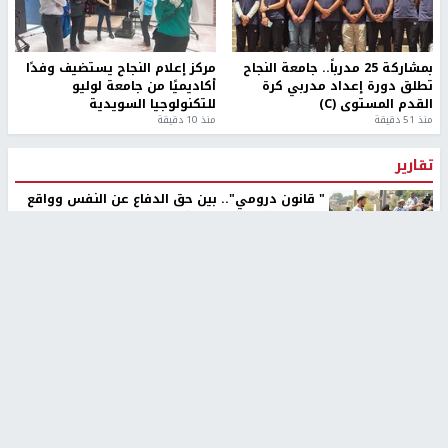
بمشاركة 25 مدرباً.. جامعة النجاح
مركز إعلام النجاح يستضيف وفدًا
تطلق دورة إعداد مدربي كرة
أكاديميًا من جامعة لوليو
القدم المستوى (C)
للتكنولوجيا السويدية
منذ 51 دقيقة
منذ 10 دقيقة
تقارير
" قانون درومي".. بين حق الدفاع عن النفس وواقع
الفلسطينيين تحت الاحتلال
6 أيام، 17 ساعة ago
تقارير
شهداء بينهم أطفال في غزة.. والاحتلال يصعّد
غاراته ويمنح السكان دقائق للإخلاء
2 أسبوعين ago
تقارير
الإعلام العبري: "معركة مضيق هرمز تستهدف تثبيت
رواية سياسية"
2 أسبوعين، 4 أيام ago
تقارير