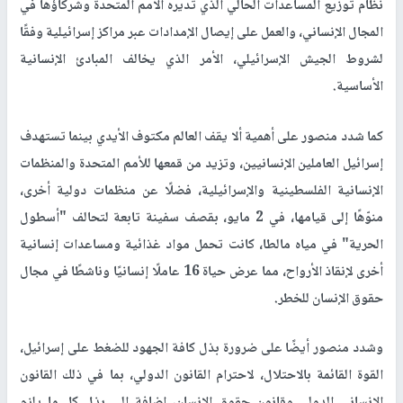
نظام توزيع المساعدات الحالي الذي تُديره الأمم المتحدة وشركاؤها في
المجال الإنساني، والعمل على إيصال الإمدادات عبر مراكز إسرائيلية وفقًا
لشروط الجيش الإسرائيلي، الأمر الذي يخالف المبادئ الإنسانية
الأساسية.
كما شدد منصور على أهمية ألا يقف العالم مكتوف الأيدي بينما تستهدف
إسرائيل العاملين الإنسانيين، وتزيد من قمعها للأمم المتحدة والمنظمات
الإنسانية الفلسطينية والإسرائيلية، فضلًا عن منظمات دولية أخرى،
منوّهًا إلى قيامها، في 2 مايو، بقصف سفينة تابعة لتحالف "أسطول
الحرية" في مياه مالطا، كانت تحمل مواد غذائية ومساعدات إنسانية
أخرى لإنقاذ الأرواح، مما عرض حياة 16 عاملًا إنسانيًا وناشطًا في مجال
حقوق الإنسان للخطر.
وشدد منصور أيضًا على ضرورة بذل كافة الجهود للضغط على إسرائيل،
القوة القائمة بالاحتلال، لاحترام القانون الدولي، بما في ذلك القانون
الإنساني الدولي وقانون حقوق الإنسان، إضافة إلى بذل كل ما يلزم