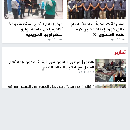
بمشاركة 25 مدرباً.. جامعة النجاح
مركز إعلام النجاح يستضيف وفدًا
تطلق دورة إعداد مدربي كرة
أكاديميًا من جامعة لوليو
القدم المستوى (C)
للتكنولوجيا السويدية
منذ 51 دقيقة
منذ 10 دقيقة
تقارير
بالصور| مرضى عالقون في غزة يناشدون بإجلائهم
العاجل مع انهيار النظام الصحي
منذ 3 دقيقة
تقارير
" قانون درومي".. بين حق الدفاع عن النفس وواقع
الفلسطينيين تحت الاحتلال
6 أيام، 17 ساعة ago
تقارير
شهداء بينهم أطفال في غزة.. والاحتلال يصعّد
غاراته ويمنح السكان دقائق للإخلاء
2 أسبوعين ago
تقارير