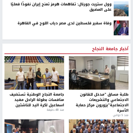
وول ستريت جورنال: تفاهمات هرمز تمنح إيران نفوذًا فعليًا
على المضيق
وفاة سفير فلسطين لدى مصر دياب اللوح في القاهرة
أخبار جامعة النجاح
طلبة مساق "مدخل للقانون
جامعة النجاح الوطنية تستضيف
الاجتماعي والتشريعات
منافسات بطولة الراحل مفيد
الاجتماعية"يزورون مركز حماية
اسماعيل لكرة اليد للناشئين
الأسرة
منذ 48 دقيقة
منذ 5 ثواني