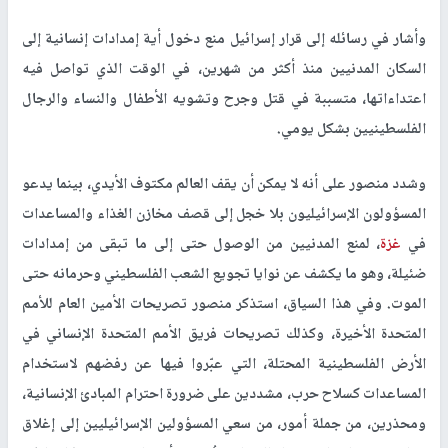
وأشار في رسائله إلى قرار إسرائيل منع دخول أية إمدادات إنسانية إلى
السكان المدنيين منذ أكثر من شهرين، في الوقت الذي تواصل فيه
اعتداءاتها، متسببة في قتل وجرح وتشويه الأطفال والنساء والرجال
الفلسطينيين بشكل يومي.
وشدد منصور على أنه لا يمكن أن يقف العالم مكتوف الأيدي، بينما يدعو
المسؤولون الإسرائيليون بلا خجل إلى قصف مخازن الغذاء والمساعدات
في
غزة
، لمنع المدنيين من الوصول حتى إلى ما تبقى من إمدادات
ضئيلة، وهو ما يكشف عن نوايا تجويع الشعب الفلسطيني وحرمانه حتى
الموت. وفي هذا السياق، استذكر منصور تصريحات الأمين العام للأمم
المتحدة الأخيرة، وكذلك تصريحات فريق الأمم المتحدة الإنساني في
الأرض الفلسطينية المحتلة، التي عبّروا فيها عن رفضهم لاستخدام
المساعدات كسلاح حرب، مشددين على ضرورة احترام المبادئ الإنسانية،
ومحذرين، من جملة أمور، من سعي المسؤولين الإسرائيليين إلى إغلاق