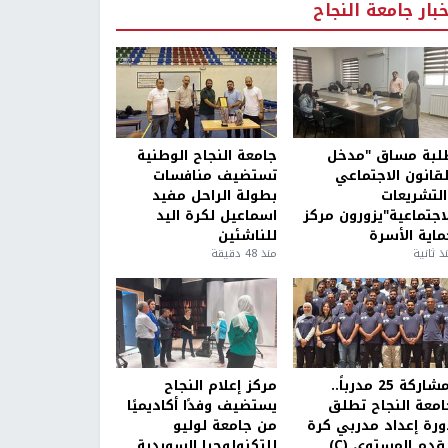
خبار جامعة النجاح
لبة مساق "مدخل
جامعة النجاح الوطنية
لقانون الاجتماعي
تستضيف منافسات
التشريعات
بطولة الراحل مفيد
لاجتماعية"يزورون مركز
اسماعيل لكرة اليد
ماية الأسرة
للناشئين
ذ ثانية
منذ 48 دقيقة
بمشاركة 25 مدرباً..
مركز إعلام النجاح
امعة النجاح تطلق
يستضيف وفدًا أكاديميًا
ورة إعداد مدربي كرة
من جامعة لوليو
قدم المستوى (C)
للتكنولوجيا السويدية