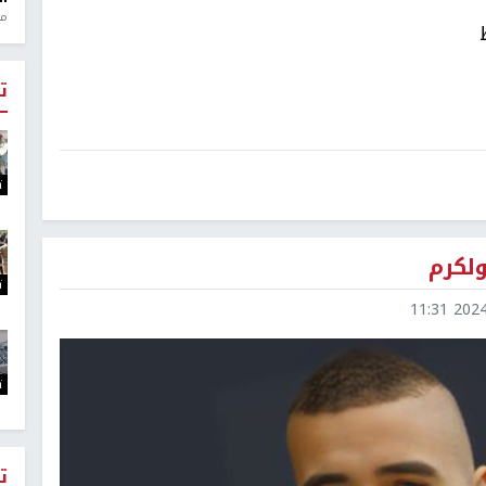
منذ 1
ت
ت
لكرم
ت
2024-1
ت
ت