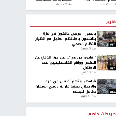
5 دقيقة
منذ 9 دقيقة
قارير
بالصور| مرضى عالقون في غزة
يناشدون بإجلائهم العاجل مع انهيار
النظام الصحي
قارير
منذ 3 دقيقة
" قانون درومي".. بين حق الدفاع عن
النفس وواقع الفلسطينيين تحت
الاحتلال
قارير
منذ 8 ثواني
شهداء بينهم أطفال في غزة..
والاحتلال يصعّد غاراته ويمنح السكان
دقائق للإخلاء
قارير
منذ 11 ثانية
صريحات خاصة