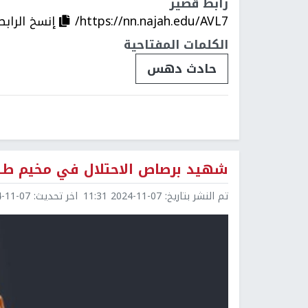
رابط قصير
https://nn.najah.edu/AVL7/
إنسخ الرابط
الكلمات المفتاحية
حادث دهس
شهيد برصاص الاحتلال في مخيم طو
تم النشر بتاريخ:
2024-11-07 11:31
اخر تحديث:
1-07 11:31