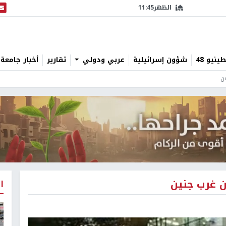
الظهر
11:45
البث
نيو 48
شؤون إسرائيلية
عربي ودولي
تقارير
أخبار جامعة 
ن
 غرب جنين
ا