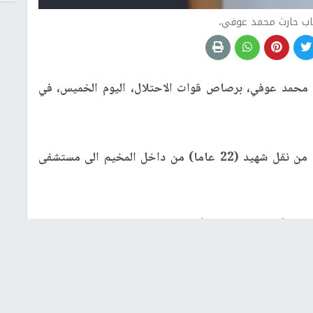
اب حارث محمد عوفي،
محمد عوفي، برصاص قوات الاحتلال، اليوم الخميس، في
وأفادت جمعية الهلال الأحمر، بأن طواقمها تمكنت من نقل شهيد (22 عاما) من داخل المخيم الى مستشفى
أصيب أثناء تواجده في أحد ساحات المخيم برصاص قناص
 خارج المخيم، وتسليمه لمركبة اسعاف الهلال الأحمر، بسبب