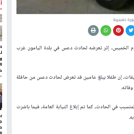
أ
رة تعبيرية
ط
م الخميس، إثر تعرضه لحادث دعس في بلدة اليامون غرب
ل
و
ا
ح
من
رزيقات، إن طفلا يبلغ عامين قد تعرض لحادث دعس من حافلة
وفاته.
سبب في الحادث، كما تم إبلاغ النيابة العامة، فيما باشرت
ه.
ج
د
ال