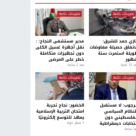
تصريحات خاصة
تصريحات خاصة
ازي حمد للشرق:
مدير مستشفى النجاح: :
لاتفاق حصيلة مفاوضات
نقل أجهزة غسيل الكلى
ويلة استمرت ستة
دون تجهيزات متكاملة
هور
خطر على المرضى
1 ثانية
منذ 2 ساعة
تصريحات خاصة
تصريحات خاصة
لرجوب: لا مستقبل
الخضور: نجاح تجربة
لنظام السياسي
امتحان التربية الإسلامية
لفلسطيني دون
يمهد للتوسع إلكترونيًا
نتخابات ديمقراطية
1 شهر ago
ذ ساعة