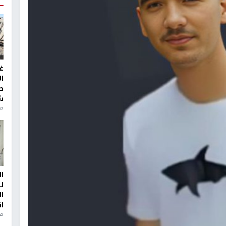
غ
ا
ط
ش
منذ 2
ا
ل
ا
ا
من