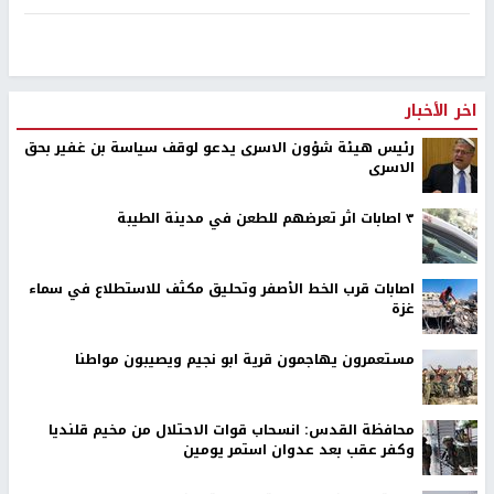
اخر الأخبار
رئيس هيئة شؤون الاسرى يدعو لوقف سياسة بن غفير بحق
الاسرى
٣ اصابات اثر تعرضهم للطعن في مدينة الطيبة
اصابات قرب الخط الأصفر وتحليق مكثف للاستطلاع في سماء
غزة
مستعمرون يهاجمون قرية ابو نجيم ويصيبون مواطنا
محافظة القدس: انسحاب قوات الاحتلال من مخيم قلنديا
وكفر عقب بعد عدوان استمر يومين