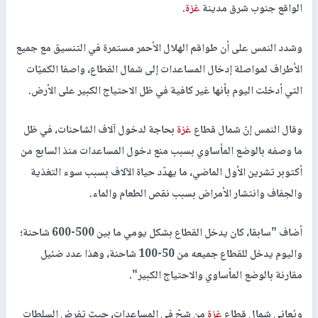
الواقع جنوب شرق مدينة
غزة
.
وشدد النمس على أن طواقم الهلال الأحمر مستمرة في التنسيق مع جميع
الأطراف لمواصلة إدخال المساعدات إلى شمال القطاع، واصفا الكميّات
التي أدخلت اليوم بأنها غير كافية في ظل الاحتياج الكبير على الأرض.
وقال النمس إنّ شمال قطاع
غزة
بحاجة لدخول آلاف الشاحنات، في ظل
ما وصفه بالوضع المأساوي بسبب منع دخول المساعدات منذ السابع من
أكتوبر تشرين الأول الماضي، ما يهدّد حياة الآلاف بسبب سوء التغذية
والجفاف وانتشار الأمراض بسبب نقص الطعام والماء.
أضاف "سابقا، كان يدخل القطاع بشكل يومي ما بين 500-600 شاحنة؛
واليوم يدخل للقطاع جميعه من 50-100 شاحنة، وهذا عدد ضئيل
مقارنة بالوضع المأساوي والاحتياج الكبير".
ويُعاني شمال قطاع
غزة
من شحّ في المساعدات، حيث تفرض السلطات