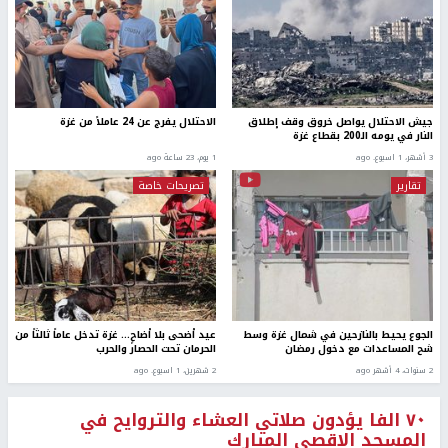
جيش الاحتلال يواصل خروق وقف إطلاق
الاحتلال يفرج عن 24 عاملاً من غزة
النار في يومه الـ200 بقطاع غزة
3 أشهر، 1 اسبوع. ago
1 يوم، 23 ساعة ago
تقارير
تصريحات خاصة
الجوع يحيط بالنازحين في شمال غزة وسط
عيد أضحى بلا أضاحٍ… غزة تدخل عاماً ثالثاً من
شح المساعدات مع دخول رمضان
الحرمان تحت الحصار والحرب
2 سنوات، 4 أشهر ago
2 شهرين، 1 اسبوع. ago
٧٠ الفا يؤدون صلاتي العشاء والتروايح في
المسجد الاقصى المبارك