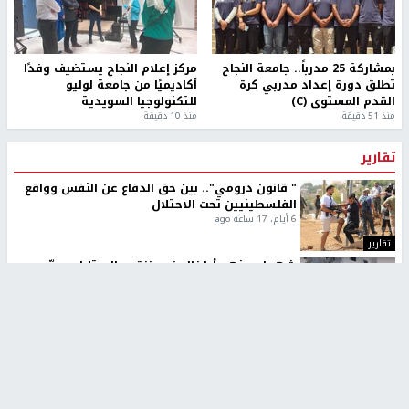
بمشاركة 25 مدرباً.. جامعة النجاح
مركز إعلام النجاح يستضيف وفدًا
تطلق دورة إعداد مدربي كرة
أكاديميًا من جامعة لوليو
القدم المستوى (C)
للتكنولوجيا السويدية
منذ 51 دقيقة
منذ 10 دقيقة
تقارير
" قانون درومي".. بين حق الدفاع عن النفس وواقع
الفلسطينيين تحت الاحتلال
6 أيام، 17 ساعة ago
تقارير
شهداء بينهم أطفال في غزة.. والاحتلال يصعّد
غاراته ويمنح السكان دقائق للإخلاء
2 أسبوعين ago
تقارير
الإعلام العبري: "معركة مضيق هرمز تستهدف تثبيت
رواية سياسية"
2 أسبوعين، 4 أيام ago
تقارير