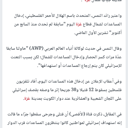
مدينة جباليا شمال
غزة
".
واعتبر رائد النمس، المتحدث باسم الهلال الأحمر الفلسطيني، إدخال
المساعدات لشمال قطاع
غزة
اليوم "سابقة لم تحدث منذ السابع من
أكتوبر" تشرين الأول الماضي.
وقال النمس في حديث لوكالة أنباء العالم العربي (AWP) "حاولنا سابقا
عدّة مرات كسر الحصار وإدخال المساعدات للشمال؛ لكن بسبب التعنت
الإسرائيلي كان يتم إرجاع المساعدات أو استهدافها".
وفي أعقاب الإعلان عن إدخال هذه المساعدات اليوم، أفاد تلفزيون
فلسطين بسقوط 12 قتيلا و30 جريحا إثر ما وصفه بقصف إسرائيلي
على اللجان الشعبية والعشائرية عند دوار الكويت بمدينة
غزة
.
في المقابل، ذكرت قناة (الأقصى) أن قتلى وجرحى سقطوا جرّاء ما قالت
إنه استهداف إسرائيلي لمواطنين كانوا ينتظرون المساعدات قرب الدوار