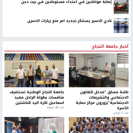
إصابة مواطنين في اعتداء مستوطنين في بيت دجن
نادي الاسير يستنكر تجديد امر منع زيارات الاسرى
أخبار جامعة النجاح
طلبة مساق "مدخل للقانون
جامعة النجاح الوطنية تستضيف
الاجتماعي والتشريعات
منافسات بطولة الراحل مفيد
الاجتماعية"يزورون مركز حماية
اسماعيل لكرة اليد للناشئين
الأسرة
منذ 48 دقيقة
منذ 5 ثواني