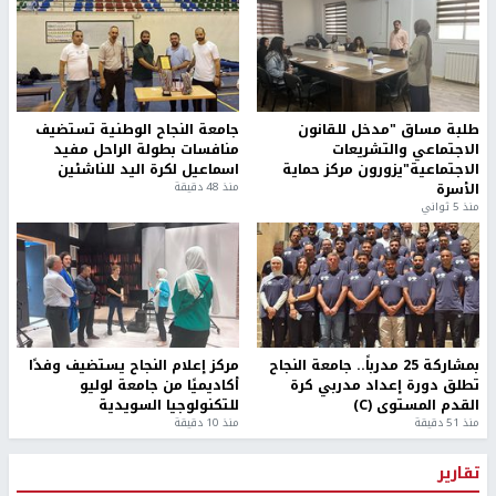
طلبة مساق "مدخل للقانون
جامعة النجاح الوطنية تستضيف
الاجتماعي والتشريعات
منافسات بطولة الراحل مفيد
الاجتماعية"يزورون مركز حماية
اسماعيل لكرة اليد للناشئين
الأسرة
منذ 48 دقيقة
منذ 5 ثواني
بمشاركة 25 مدرباً.. جامعة النجاح
مركز إعلام النجاح يستضيف وفدًا
تطلق دورة إعداد مدربي كرة
أكاديميًا من جامعة لوليو
القدم المستوى (C)
للتكنولوجيا السويدية
منذ 51 دقيقة
منذ 10 دقيقة
تقارير