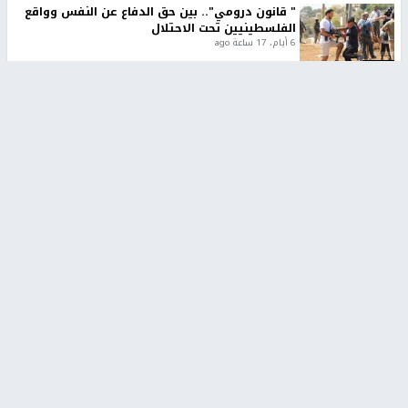
" قانون درومي".. بين حق الدفاع عن النفس وواقع
الفلسطينيين تحت الاحتلال
6 أيام، 17 ساعة ago
تقارير
شهداء بينهم أطفال في غزة.. والاحتلال يصعّد
غاراته ويمنح السكان دقائق للإخلاء
2 أسبوعين ago
تقارير
الإعلام العبري: "معركة مضيق هرمز تستهدف تثبيت
رواية سياسية"
2 أسبوعين، 4 أيام ago
تقارير
تصريحات خاصة
تصريحات خاصة
تصريحات خاصة
غازي حمد للشرق: الاتفاق حصيلة
مدير مستشفى النجاح: : نقل