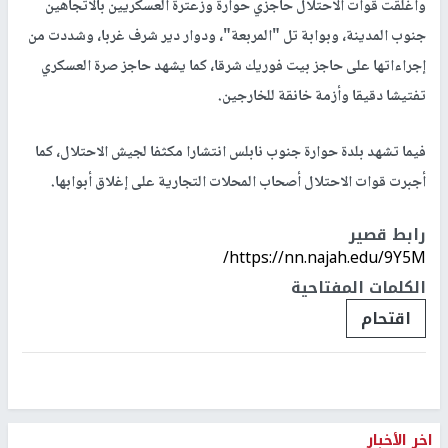
وأغلقت قوات الاحتلال حاجزي حوارة وزعترة العسكريين بالاتجاهين
جنوب المدينة، وبوابة تل "المربعة"، ودوار دير شرف غربا، وشددت من
إجراءاتها على حاجز بيت فوريك شرقا، كما يشهد حاجز صرة العسكري
تفتيشا دقيقا وأزمة خانقة للخارجين.
فيما تشهد بلدة حوارة جنوب نابلس انتشارا مكثفا لجيش الاحتلال، كما
أجبرت قوات الاحتلال أصحاب المحلات التجارية على إغلاق أبوابها.
رابط قصير
https://nn.najah.edu/9Y5M/
الكلمات المفتاحية
اقتحام
اخر الأخبار