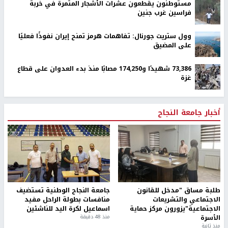
مستوطنون يقطعون عشرات الأشجار المثمرة في خربة
فراسين غرب جنين
وول ستريت جورنال: تفاهمات هرمز تمنح إيران نفوذًا فعليًا
على المضيق
73,386 شهيدًا و174,250 مصابًا منذ بدء العدوان على قطاع
غزة
أخبار جامعة النجاح
طلبة مساق "مدخل للقانون
جامعة النجاح الوطنية تستضيف
الاجتماعي والتشريعات
منافسات بطولة الراحل مفيد
الاجتماعية"يزورون مركز حماية
اسماعيل لكرة اليد للناشئين
الأسرة
منذ 48 دقيقة
منذ ثانية