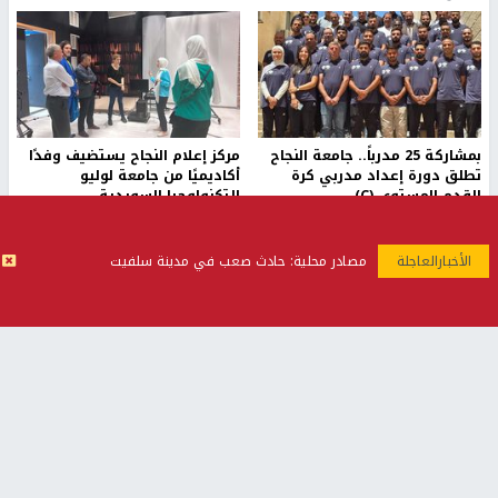
بمشاركة 25 مدرباً.. جامعة النجاح
مركز إعلام النجاح يستضيف وفدًا
تطلق دورة إعداد مدربي كرة
أكاديميًا من جامعة لوليو
القدم المستوى (C)
للتكنولوجيا السويدية
منذ 51 دقيقة
منذ 9 دقيقة
تقارير
مصادر محلية: حادث صعب في مدينة سلفيت
بالصور| مرضى عالقون في غزة يناشدون بإجلائهم
العاجل مع انهيار النظام الصحي
منذ 3 دقيقة
تقارير
" قانون درومي".. بين حق الدفاع عن النفس وواقع
الفلسطينيين تحت الاحتلال
منذ 8 ثواني
تقارير
شهداء بينهم أطفال في غزة.. والاحتلال يصعّد