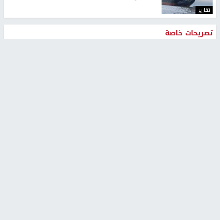
تقارير
تصريحات خاصة
تصريحات خاصة
تصريحات خاصة
غازي حمد للشرق: الاتفاق حصيلة
مدير مستشفى النجاح: : نقل
مفاوضات طويلة استمرت ستة
أجهزة غسيل الكلى دون تجهيزات
شهور
متكاملة خطر على المرضى
منذ 12 ثانية
منذ 2 ساعة
تصريحات خاصة
تصريحات خاصة
الرجوب: لا مستقبل للنظام
الخضور: نجاح تجربة امتحان التربية
السياسي الفلسطيني دون
الإسلامية يمهد للتوسع إلكترونيًا