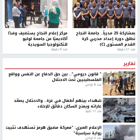
بمشاركة 25 مدرباً.. جامعة النجاح
مركز إعلام النجاح يستضيف وفدًا
تطلق دورة إعداد مدربي كرة
أكاديميًا من جامعة لوليو
القدم المستوى (C)
للتكنولوجيا السويدية
منذ 51 دقيقة
منذ 9 دقيقة
تقارير
" قانون درومي".. بين حق الدفاع عن النفس وواقع
الفلسطينيين تحت الاحتلال
منذ 8 ثواني
تقارير
شهداء بينهم أطفال في غزة.. والاحتلال يصعّد
غاراته ويمنح السكان دقائق للإخلاء
منذ 11 ثانية
تقارير
الإعلام العبري: "معركة مضيق هرمز تستهدف تثبيت
رواية سياسية"
منذ 9 ثواني