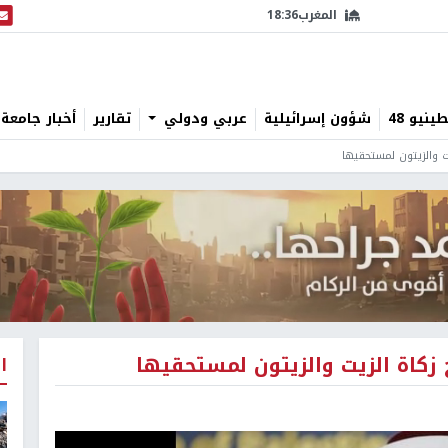
المغرب
18:36
البث
نيو 48
شؤون إسرائيلية
عربي ودولي
تقارير
أخبار جامعة 
يت والزيتون لمستحقيها
ج زكاة الزيت والزيتون لمستحقيها
ا