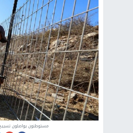
مستوطنون يواصلون تسييج أر