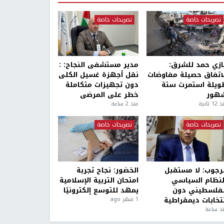
تصريحات خاصة
تصريحات خاصة
ازي حمد للشرق:
مدير مستشفى النجاح: :
لاتفاق حصيلة مفاوضات
نقل أجهزة غسيل الكلى
ويلة استمرت ستة
دون تجهيزات متكاملة
هور
خطر على المرضى
1 ثانية
منذ 2 ساعة
تصريحات خاصة
تصريحات خاصة
لرجوب: لا مستقبل
الخضور: نجاح تجربة
لنظام السياسي
امتحان التربية الإسلامية
لفلسطيني دون
يمهد للتوسع إلكترونيًا
نتخابات ديمقراطية
1 شهر ago
ذ ساعة