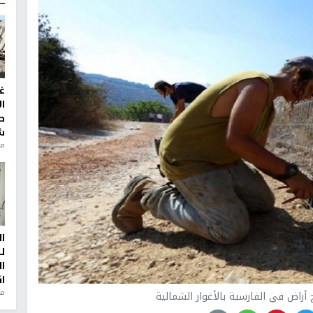
غ
ا
ط
ش
منذ 2
ا
ل
ا
ا
من
اض في الفارسية بالأغوار الشمالية