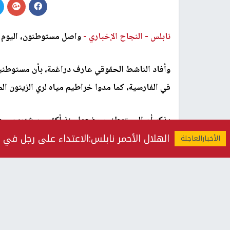
نابلس -
النجاح الإخباري -
واصل مستوطنون، اليوم ال
وأفاد الناشط الحقوقي عارف دراغمة، بأن مستوطنين 
في الفارسية، كما مدوا خراطيم مياه لري الزيتون ال
يذكر أن المستوطنين وضعوا منذ أكثر من شهرين، معر
الهلال الأحمر نابلس:الاعتداء على رجل في 
الأراضي المحيطة بهم، على مقربة من خيام المواطني
رابط قصير
https://nn.najah.edu/76DT/
الكلمات المفتاحية
الاغوار الشمالية
مستوطنون
ت