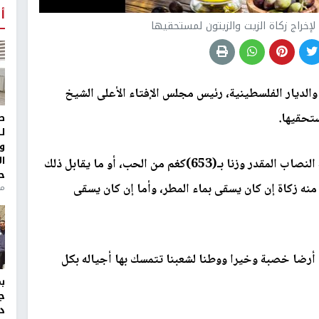
أ
لإخراج زكاة الزيت والزيتون لمستحقيها
والديار الفلسطينية، رئيس مجلس الإفتاء الأعلى الشيخ
تحقيها.
ط
ل
و
ا
وأوضح المفتي في بيان صحفي، أن من بلغ محصوله النصاب المقدر وزنا بـ(653)كغم من الحب، أو ما يقابل ذلك
ح
زيت الناتج منه بعد العصر، فعليه إخراج 10% منه زكاة إن كان يسقى بماء المطر، وأما إن كان يسقى
من
 أرضا خصبة وخيرا ووطنا لشعبنا تتمسك بها أجياله بكل
ج
د