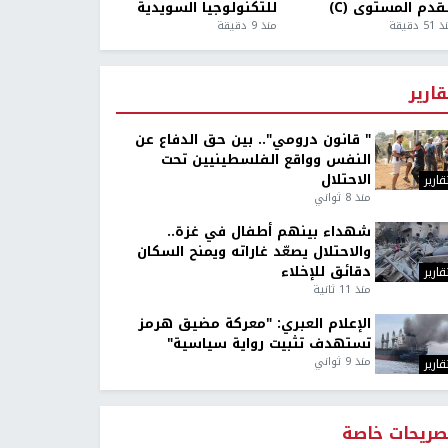
قدم المستوى (C)
للتكنولوجيا السويدية
5 دقيقة
منذ 9 دقيقة
قارير
" قانون درومي".. بين حق الدفاع عن
النفس وواقع الفلسطينيين تحت
الاحتلال
قارير
منذ 8 ثواني
شهداء بينهم أطفال في غزة..
والاحتلال يصعّد غاراته ويمنح السكان
دقائق للإخلاء
قارير
منذ 11 ثانية
الإعلام العبري: "معركة مضيق هرمز
تستهدف تثبيت رواية سياسية"
منذ 9 ثواني
قارير
صريحات خاصة