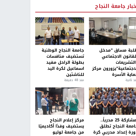
خبار جامعة النجاح
لبة مساق "مدخل
جامعة النجاح الوطنية
لقانون الاجتماعي
تستضيف منافسات
التشريعات
بطولة الراحل مفيد
لاجتماعية"يزورون مركز
اسماعيل لكرة اليد
ماية الأسرة
للناشئين
ذ ثانية
منذ 48 دقيقة
بمشاركة 25 مدرباً..
مركز إعلام النجاح
امعة النجاح تطلق
يستضيف وفدًا أكاديميًا
ورة إعداد مدربي كرة
من جامعة لوليو