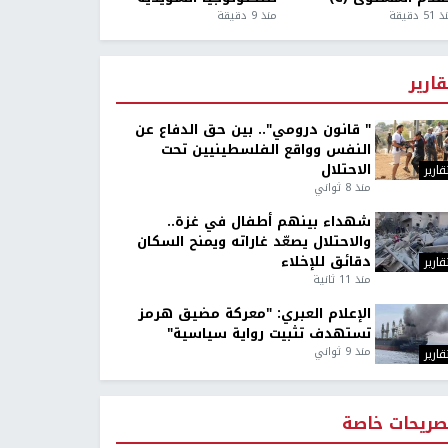
5 دقيقة
منذ 9 دقيقة
قارير
" قانون درومي".. بين حق الدفاع عن
النفس وواقع الفلسطينيين تحت
الاحتلال
قارير
منذ 8 ثواني
شهداء بينهم أطفال في غزة..
والاحتلال يصعّد غاراته ويمنح السكان
دقائق للإخلاء
قارير
منذ 11 ثانية
الإعلام العبري: "معركة مضيق هرمز
تستهدف تثبيت رواية سياسية"
منذ 9 ثواني
قارير
صريحات خاصة