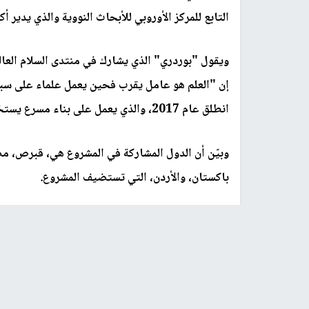
التابع للمركز الأوروبي للأبحاث النووية والذي يدي
ويقول "بوردري" الذي يشارك في منتدى السلام العال
انطلق عام 2017، والذي يعمل على بناء مسرع يستخدم جسيمات الضوء في الأبحاث التطبيقية".
وبيّن أن الدول المشاركة في المشروع هي، قبرص، مصر
باكستان، والأردن، التي تستضيف المشروع.
وأضاف، "لقد قاموا معًا ببناء المشروع ويقومون بتنف
الإيرانيين والعلماء الإسرائيليين".
وأوضح: "اجتمعوا بالقرب من عمان حيث يقع المشروع 