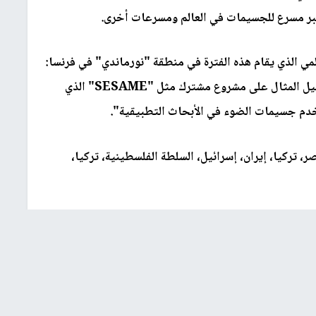
ر أكبر مسرع للجسيمات في العالم ومسرعات أخرى.
مي الذي يقام هذه الفترة في منطقة "نورماندي" في فرنسا:
إن "العلم هو عامل يقرب فحين يعمل علماء على سبيل المثال على مشروع مشترك مثل "SESAME" الذي
، تركيا، إيران، إسرائيل، السلطة الفلسطينية، تركيا،
يذه سويا، مع استمرار التعاون، والمحادثات بين العلماء
برعاية اليونسكو، منظمة الأمم المتحدة للعلم والثقافة