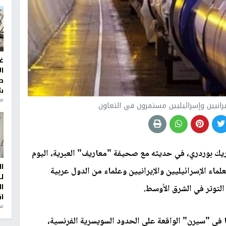
غ
ا
ط
ش
منذ 2
انيين وإسرائيليين مستمرون في التعاون
ريك بوردري، في حديثه مع صحيفة "معاريف" العبرية، اليوم
ا
علماء الإسرائيليين والإيرانيين وعلماء من الدول عربية
ل
ا
التوتر في الشرق الأوسط.
ا
من
في "سيرن" الواقعة على الحدود السويسرية الفرنسية،