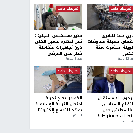
تصريحات خاصة
تصريحات خاصة
ازي حمد للشرق:
مدير مستشفى النجاح: :
لاتفاق حصيلة مفاوضات
نقل أجهزة غسيل الكلى
ويلة استمرت ستة
دون تجهيزات متكاملة
هور
خطر على المرضى
1 ثانية
منذ 2 ساعة
تصريحات خاصة
تصريحات خاصة
لرجوب: لا مستقبل
الخضور: نجاح تجربة
لنظام السياسي
امتحان التربية الإسلامية
لفلسطيني دون
يمهد للتوسع إلكترونيًا
نتخابات ديمقراطية
1 شهر ago
ذ ساعة