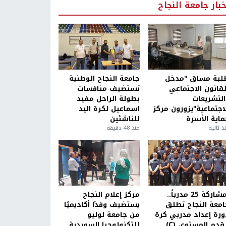
خبار جامعة النجاح
لبة مساق "مدخل
جامعة النجاح الوطنية
لقانون الاجتماعي
تستضيف منافسات
التشريعات
بطولة الراحل مفيد
لاجتماعية"يزورون مركز
اسماعيل لكرة اليد
ماية الأسرة
للناشئين
ذ ثانية
منذ 48 دقيقة
بمشاركة 25 مدرباً..
مركز إعلام النجاح
امعة النجاح تطلق
يستضيف وفدًا أكاديميًا
ورة إعداد مدربي كرة
من جامعة لوليو
قدم المستوى (C)
للتكنولوجيا السويدية